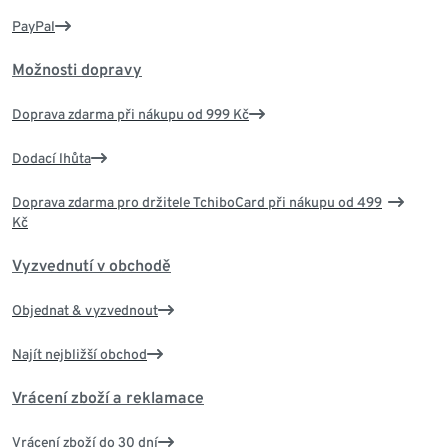
PayPal
Možnosti dopravy
Doprava zdarma při nákupu od 999 Kč
Dodací lhůta
Doprava zdarma pro držitele TchiboCard při nákupu od 499
Kč
Vyzvednutí v obchodě
Objednat & vyzvednout
Najít nejbližší obchod
Vrácení zboží a reklamace
Vrácení zboží do 30 dní