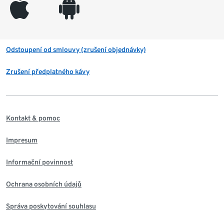
appleinc
android
Odstoupení od smlouvy (zrušení objednávky)
Zrušení předplatného kávy
Kontakt & pomoc
Impresum
Informační povinnost
Ochrana osobních údajů
Správa poskytování souhlasu