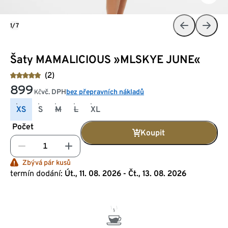
1/7
Šaty MAMALICIOUS »MLSKYE JUNE«
(2)
899
vč. DPH
bez přepravních nákladů
Kč
XS
S
M
L
XL
Počet
Koupit
Zbývá pár kusů
termín dodání:
Út., 11. 08. 2026 - Čt., 13. 08. 2026