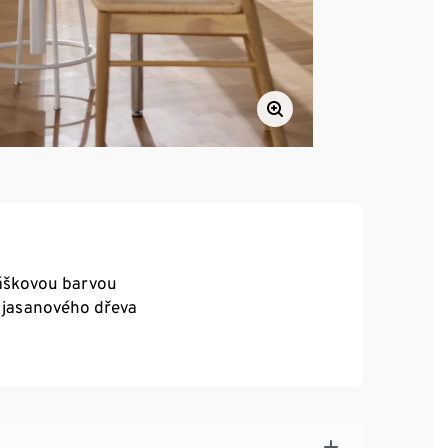
áškovou barvou
o jasanového dřeva