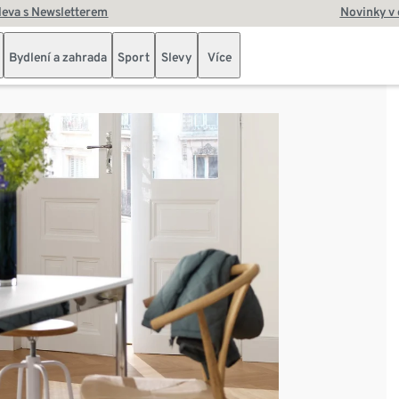
leva s Newsletterem
Novinky v
Bydlení a zahrada
Sport
Slevy
Více