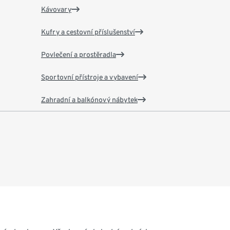
Kávovary
Kufry a cestovní příslušenství
Povlečení a prostěradla
Sportovní přístroje a vybavení
Zahradní a balkónový nábytek