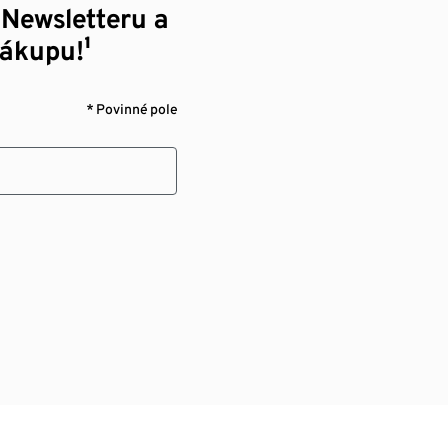
 Newsletteru a
nákupu!¹
* Povinné pole