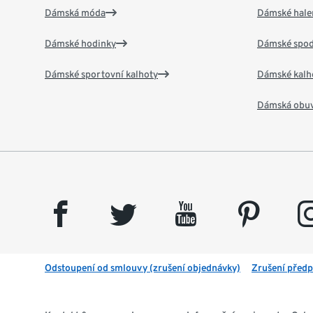
Dámská móda
Dámské hale
Dámské hodinky
Dámské spod
Dámské sportovní kalhoty
Dámské kalh
Dámská obu
facebook
twitter
youtube
pinterest
insta
Odstoupení od smlouvy (zrušení objednávky)
Zrušení předp