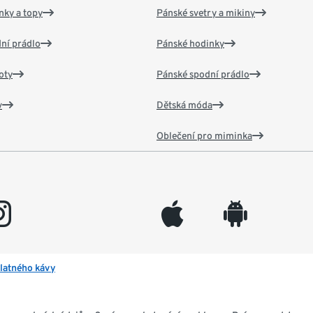
nky a topy
Pánské svetry a mikiny
ní prádlo
Pánské hodinky
oty
Pánské spodní prádlo
v
Dětská móda
Oblečení pro miminka
gram
appleinc
android
latného kávy