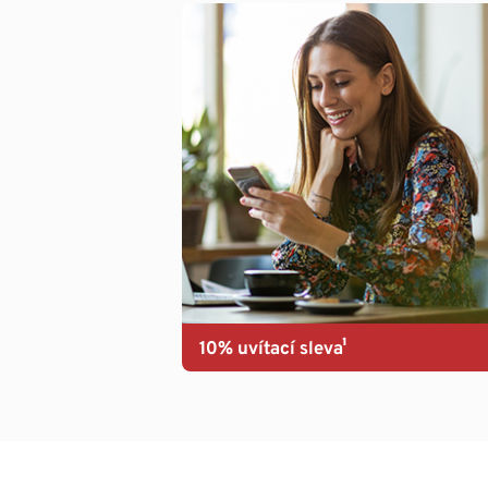
10% uvítací sleva¹