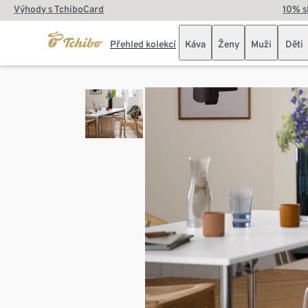
Výhody s TchiboCard
10% s
Přehled kolekcí
Káva
Ženy
Muži
Děti