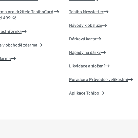
ma pro držitele TchiboCard
Tchibo Newsletter
d 499 Kč
Návody k obsluze
nostní zrnka
Dárková karta
va v obchodě zdarma
Nápady na dárky
zdarma
Likvidace a složení
Poradce a Průvodce velikostmi
Aplikace Tchibo