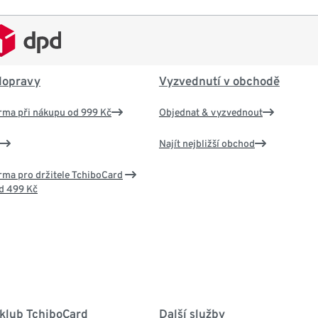
dopravy
Vyzvednutí v obchodě
rma při nákupu od 999 Kč
Objednat & vyzvednout
Najít nejbližší obchod
ma pro držitele TchiboCard
d 499 Kč
 klub TchiboCard
Další služby