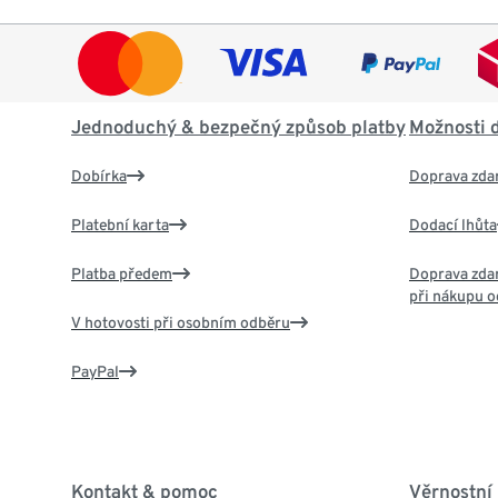
Jednoduchý & bezpečný způsob platby
Možnosti 
Dobírka
Doprava zda
Platební karta
Dodací lhůta
Platba předem
Doprava zdar
při nákupu o
V hotovosti při osobním odběru
PayPal
Kontakt & pomoc
Věrnostní