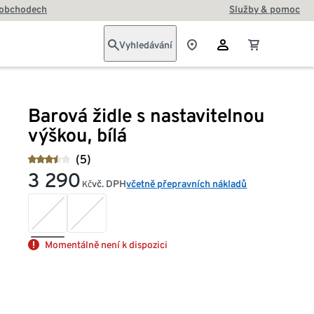
 obchodech
Služby & pomoc
Vyhledávání
Barová židle s nastavitelnou
výškou, bílá
(5)
3 290
vč. DPH
včetně přepravních nákladů
Kč
Momentálně není k dispozici