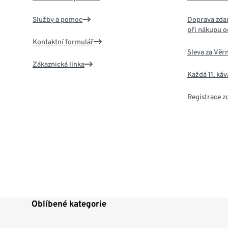
Služby a pomoc
Doprava zdar
při nákupu o
Kontaktní formulář
Sleva za Věr
Zákaznická linka
Každá 11. ká
Registrace 
Oblíbené kategorie