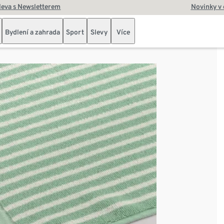
leva s Newsletterem
Novinky v
Bydlení a zahrada
Sport
Slevy
Více