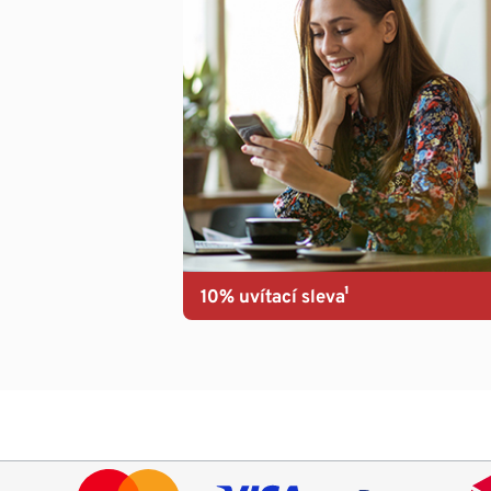
10% uvítací sleva¹