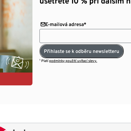
ušetřete 10 % při dalším 
E-mailová adresa*
Přihlaste se k odběru newsletteru
¹ Platí
podmínky použití uvítací slevy.