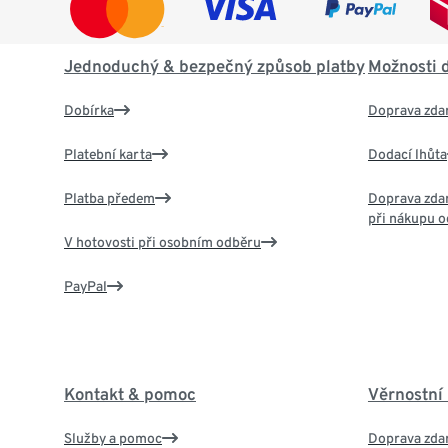
Jednoduchý & bezpečný způsob platby
Možnosti 
Dobírka
Doprava zda
Platební karta
Dodací lhůta
Platba předem
Doprava zdar
při nákupu o
V hotovosti při osobním odběru
PayPal
Kontakt & pomoc
Věrnostní
Služby a pomoc
Doprava zdar