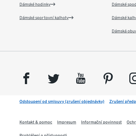
Dámské hodinky
Dámské spod
Dámské sportovní kalhoty
Dámské kalh
Dámská obu
facebook
twitter
youtube
pinterest
insta
Odstoupení od smlouvy (zrušení objednávky)
Zrušení předp
Kontakt & pomoc
Impresum
Informační povinnost
Ochr
Prohlášení o přístupnosti