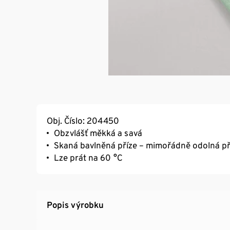
Obj. Číslo: 204450
Obzvlášť měkká a savá
Skaná bavlněná příze – mimořádně odolná při
Lze prát na 60 °C
Popis výrobku