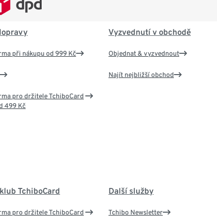
dopravy
Vyzvednutí v obchodě
rma při nákupu od 999 Kč
Objednat & vyzvednout
Najít nejbližší obchod
ma pro držitele TchiboCard
d 499 Kč
 klub TchiboCard
Další služby
ma pro držitele TchiboCard
Tchibo Newsletter