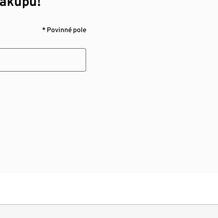
nákupu!¹
* Povinné pole