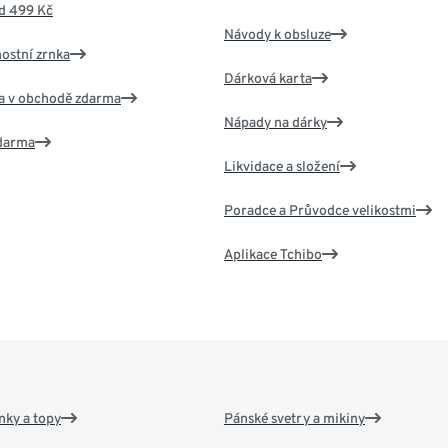
d 499 Kč
Návody k obsluze
nostní zrnka
Dárková karta
va v obchodě zdarma
Nápady na dárky
zdarma
Likvidace a složení
Poradce a Průvodce velikostmi
Aplikace Tchibo
nky a topy
Pánské svetry a mikiny