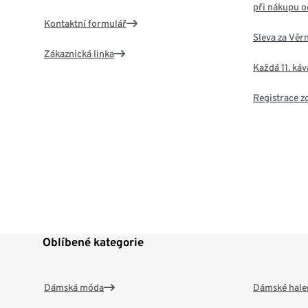
při nákupu o
Kontaktní formulář
Sleva za Věr
Zákaznická linka
Každá 11. ká
Registrace 
Oblíbené kategorie
Dámská móda
Dámské hale