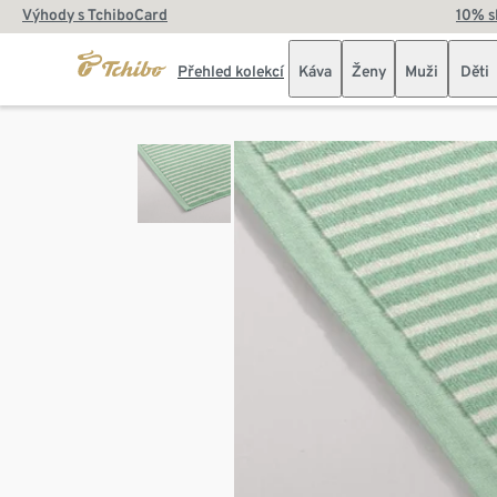
Výhody s TchiboCard
10% s
Přehled kolekcí
Káva
Ženy
Muži
Děti