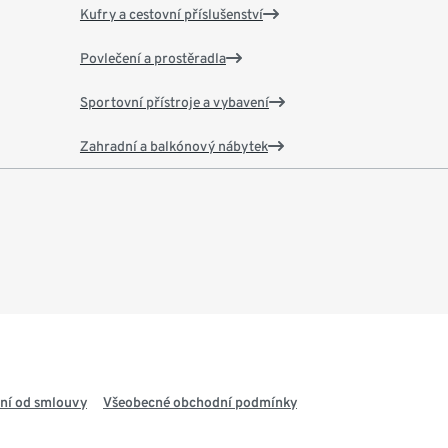
Kufry a cestovní příslušenství
Povlečení a prostěradla
Sportovní přístroje a vybavení
Zahradní a balkónový nábytek
ní od smlouvy
Všeobecné obchodní podmínky