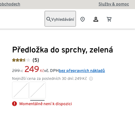
 obchodech
Služby & pomoc
Vyhledávání
Předložka do sprchy, zelená
(5)
249
299
vč. DPH
bez přepravních nákladů
Kč
Kč
Nejnižší cena za posledních 30 dní:
249
Kč
Momentálně není k dispozici