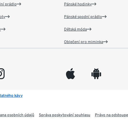
ní prádlo
Pánské hodinky
oty
Pánské spodní prádlo
v
Dětská móda
Oblečení pro miminka
gram
appleinc
android
latného kávy
ana osobních údajů
Správa poskytování souhlasu
Právo na odstoupe