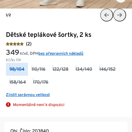
1/2
Dětské teplákové šortky, 2 ks
(2)
349
vč. DPH
bez přepravních nákladů
Kč
Kč/ks
174
98/104
110/116
122/128
134/140
146/152
158/164
170/176
Zjistit správnou velikost
Momentálně není k dispozici
Obj. Číslo: 203840