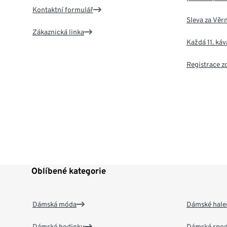
Kontaktní formulář
Sleva za Věr
Zákaznická linka
Každá 11. ká
Registrace 
Oblíbené kategorie
Dámská móda
Dámské hale
Dámské hodinky
Dámské spod