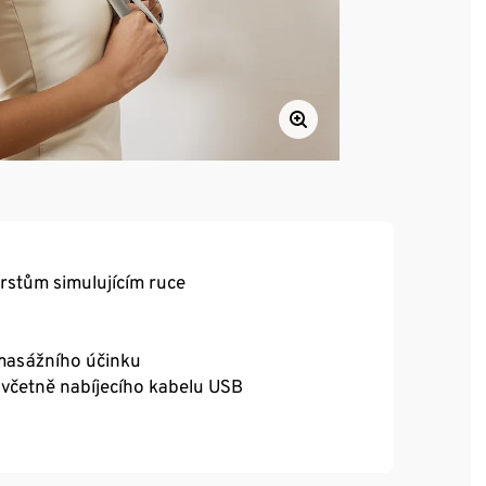
rstům simulujícím ruce
 masážního účinku
, včetně nabíjecího kabelu USB
 a holeně
 lze regulovat zatažením za upevňovací pásy