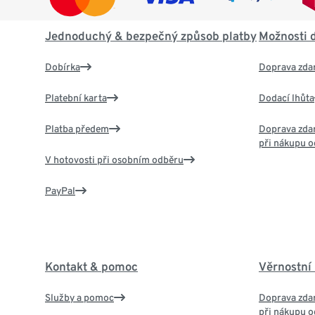
Jednoduchý & bezpečný způsob platby
Možnosti 
Dobírka
Doprava zda
Platební karta
Dodací lhůta
Platba předem
Doprava zdar
při nákupu o
V hotovosti při osobním odběru
PayPal
Kontakt & pomoc
Věrnostní
Služby a pomoc
Doprava zdar
při nákupu o