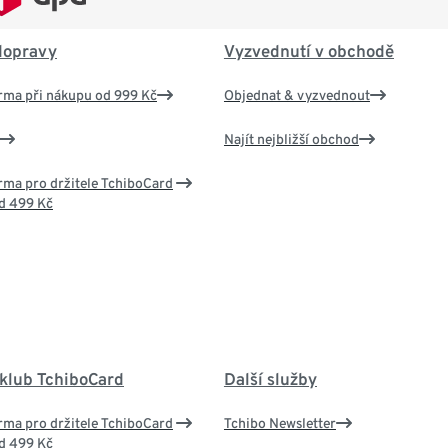
dopravy
Vyzvednutí v obchodě
rma při nákupu od 999 Kč
Objednat & vyzvednout
Najít nejbližší obchod
ma pro držitele TchiboCard
d 499 Kč
 klub TchiboCard
Další služby
ma pro držitele TchiboCard
Tchibo Newsletter
d 499 Kč