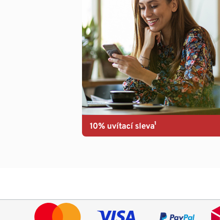
10% uvítací sleva¹