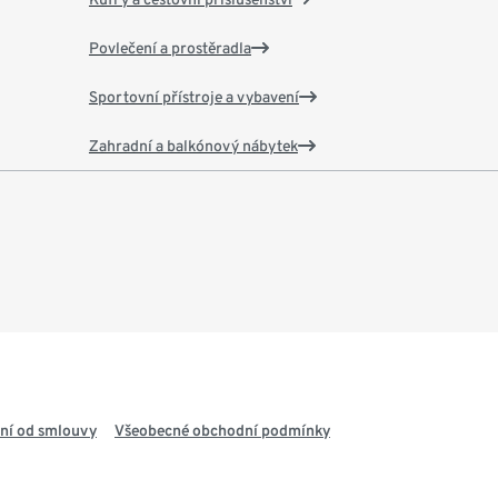
Povlečení a prostěradla
Sportovní přístroje a vybavení
Zahradní a balkónový nábytek
ní od smlouvy
Všeobecné obchodní podmínky