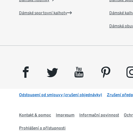
Dámské sportovní kalhoty
Dámské kalh
Dámská obu
facebook
twitter
youtube
pinterest
insta
Odstoupení od smlouvy (zrušení objednávky)
Zrušení předp
Kontakt & pomoc
Impresum
Informační povinnost
Ochr
Prohlášení o přístupnosti