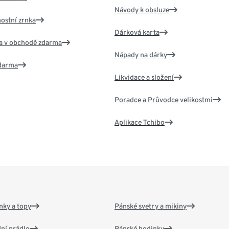
Návody k obsluze
nostní zrnka
Dárková karta
va v obchodě zdarma
Nápady na dárky
zdarma
Likvidace a složení
Poradce a Průvodce velikostmi
Aplikace Tchibo
nky a topy
Pánské svetry a mikiny
ní prádlo
Pánské hodinky