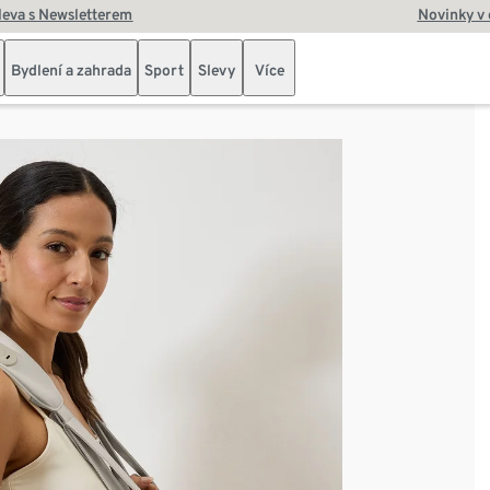
leva s Newsletterem
Novinky v
Bydlení a zahrada
Sport
Slevy
Více