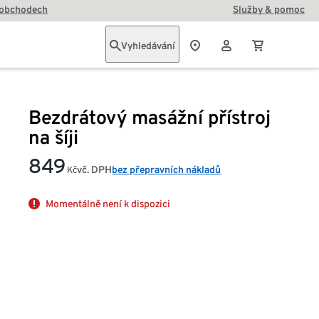
 obchodech
Služby & pomoc
Vyhledávání
Bezdrátový masážní přístroj
na šíji
849
vč. DPH
bez přepravních nákladů
Kč
Momentálně není k dispozici