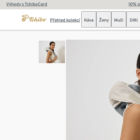
Výhody s TchiboCard
10% s
Přehled kolekcí
Káva
Ženy
Muži
Děti