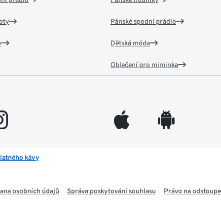
oty
Pánské spodní prádlo
v
Dětská móda
Oblečení pro miminka
gram
appleinc
android
latného kávy
ana osobních údajů
Správa poskytování souhlasu
Právo na odstoupe