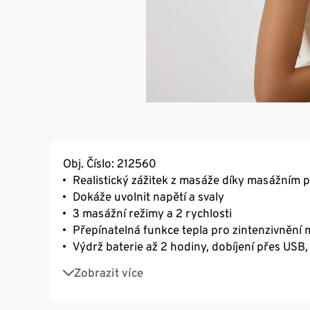
Obj. Číslo: 212560
Realistický zážitek z masáže díky masážním p
Dokáže uvolnit napětí a svaly
3 masážní režimy a 2 rychlosti
Přepínatelná funkce tepla pro zintenzivnění
Výdrž baterie až 2 hodiny, dobíjení přes USB
Vhodný také pro použití na záda, pas, stehna
Zobrazit více
Ovládání bez použití rukou, intenzitu masáže
Automatické vypnutí po 10 minutách