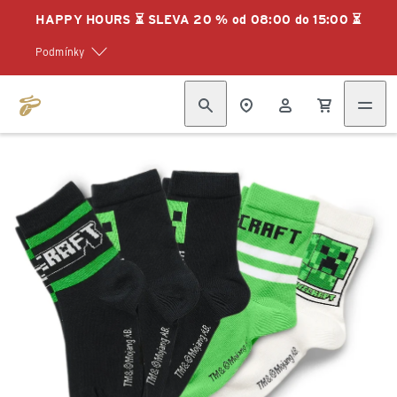
HAPPY HOURS ⏳ SLEVA 20 % od 08:00 do 15:00 ⏳
Podmínky