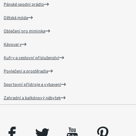
Pánské spodní prádlo
Dětská móda
Oblečení pro miminka
Kávovary
Kufry a cestovní příslušenství
Povlečení a prostěradla
Sportovní přístroje a vybavení
Zahradní a balkónový nábytek
facebook
twitter
youtube
pinterest