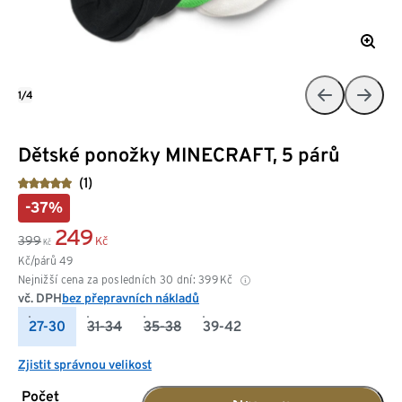
1/4
Dětské ponožky MINECRAFT, 5 párů
(1)
-37%
249
399
Kč
Kč
Kč/párů
49
Nejnižší cena za posledních 30 dní:
399
Kč
vč. DPH
bez přepravních nákladů
27-30
31-34
35-38
39-42
Zjistit správnou velikost
Počet