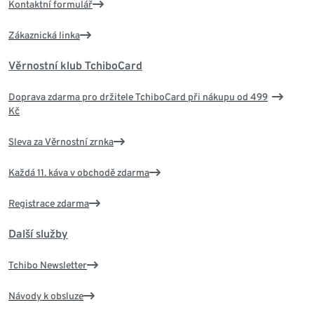
Kontaktní formulář
Zákaznická linka
Věrnostní klub TchiboCard
Doprava zdarma pro držitele TchiboCard při nákupu od 499
Kč
Sleva za Věrnostní zrnka
Každá 11. káva v obchodě zdarma
Registrace zdarma
Další služby
Tchibo Newsletter
Návody k obsluze