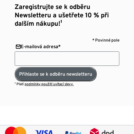
Zaregistrujte se k odběru
Newsletteru a ušetřete 10 % při
dalším nákupu!¹
* Povinné pole
E-mailová adresa*
Přihlaste se k odběru newsletteru
¹ Platí
podmínky použití uvítací slevy.