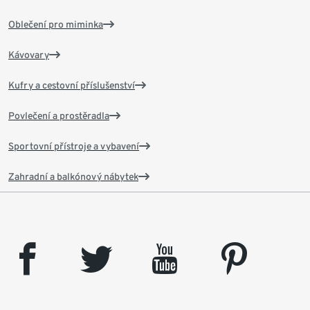
Oblečení pro miminka
Kávovary
Kufry a cestovní příslušenství
Povlečení a prostěradla
Sportovní přístroje a vybavení
Zahradní a balkónový nábytek
facebook
twitter
youtube
pinterest