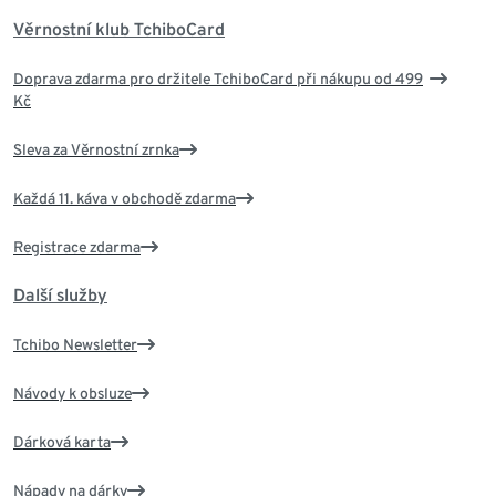
Věrnostní klub TchiboCard
Doprava zdarma pro držitele TchiboCard při nákupu od 499
Kč
Sleva za Věrnostní zrnka
Každá 11. káva v obchodě zdarma
Registrace zdarma
Další služby
Tchibo Newsletter
Návody k obsluze
Dárková karta
Nápady na dárky