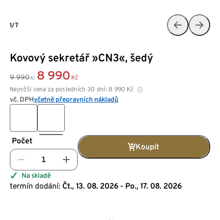
1/7
Kovový sekretář »CN3«, šedý
8 990
9 990
Kč
Kč
Nejnižší cena za posledních 30 dní:
8 990
Kč
vč. DPH
včetně přepravních nákladů
Počet
Koupit
Na skladě
termín dodání:
Čt., 13. 08. 2026 - Po., 17. 08. 2026