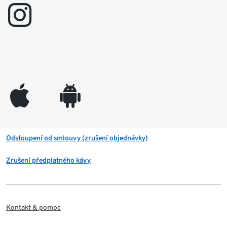
instagram
appleinc
android
Odstoupení od smlouvy (zrušení objednávky)
Zrušení předplatného kávy
Kontakt & pomoc