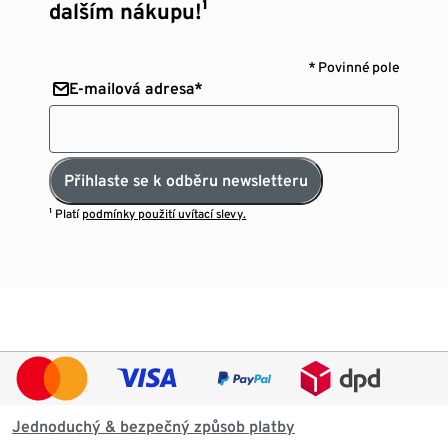
dalším nákupu!¹
* Povinné pole
E-mailová adresa*
Přihlaste se k odběru newsletteru
¹ Platí
podmínky použití uvítací slevy.
Jednoduchý & bezpečný způsob platby