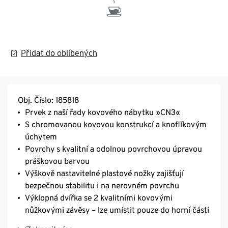
Přidat do oblíbených
Obj. Číslo: 185818
Prvek z naší řady kovového nábytku »CN3«
S chromovanou kovovou konstrukcí a knoflíkovým
úchytem
Povrchy s kvalitní a odolnou povrchovou úpravou
práškovou barvou
Výškově nastavitelné plastové nožky zajišťují
bezpečnou stabilitu i na nerovném povrchu
Výklopná dvířka se 2 kvalitními kovovými
nůžkovými závěsy – lze umístit pouze do horní části
Otevřenou vyklápěcí přihrádku lze používat i jako