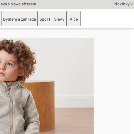
leva s Newsletterem
Novinky v
Bydlení a zahrada
Sport
Slevy
Více