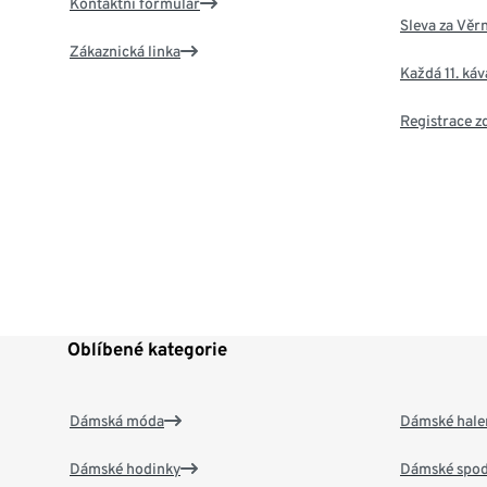
Kontaktní formulář
Sleva za Věr
Zákaznická linka
Každá 11. ká
Registrace 
Oblíbené kategorie
Dámská móda
Dámské hale
Dámské hodinky
Dámské spod