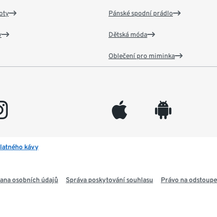
oty
Pánské spodní prádlo
v
Dětská móda
Oblečení pro miminka
gram
appleinc
android
latného kávy
ana osobních údajů
Správa poskytování souhlasu
Právo na odstoupe