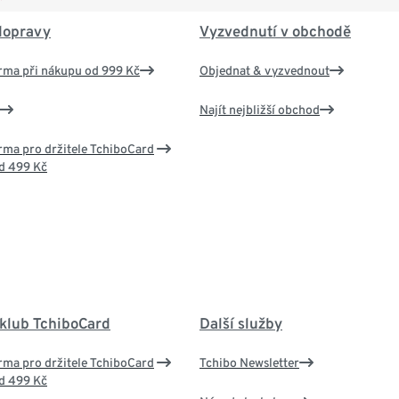
dopravy
Vyzvednutí v obchodě
rma při nákupu od 999 Kč
Objednat & vyzvednout
Najít nejbližší obchod
ma pro držitele TchiboCard
d 499 Kč
 klub TchiboCard
Další služby
ma pro držitele TchiboCard
Tchibo Newsletter
d 499 Kč