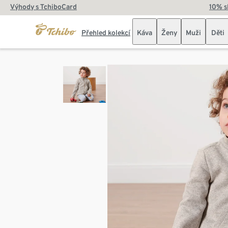
Výhody s TchiboCard
10% s
Přehled kolekcí
Káva
Ženy
Muži
Děti