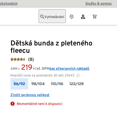
 obchodech
Služby & pomoc
Vyhledávání
Dětská bunda z pleteného
fleecu
(8)
219
349
vč. DPH
bez přepravních nákladů
Kč
Kč
Nejnižší cena za posledních 30 dní:
219
Kč
86/92
98/104
110/116
122/128
Zjistit správnou velikost
Momentálně není k dispozici