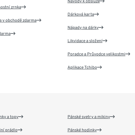
Návody k obsluze
nostní zrnka
Dárková karta
va v obchodě zdarma
Nápady na dárky
zdarma
Likvidace a složení
Poradce a Průvodce velikostmi
Aplikace Tchibo
nky a topy
Pánské svetry a mikiny
ní prádlo
Pánské hodinky