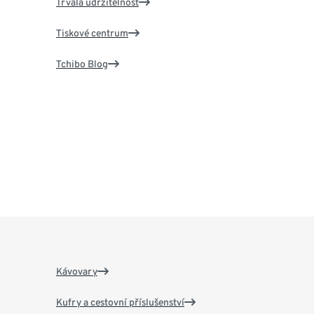
Trvalá udržitelnost
Tiskové centrum
Tchibo Blog
Kávovary
Kufry a cestovní příslušenství