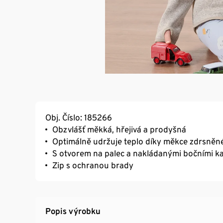
Obj. Číslo: 185266
Obzvlášť měkká, hřejivá a prodyšná
Optimálně udržuje teplo díky měkce zdrsněné
S otvorem na palec a nakládanými bočními k
Zip s ochranou brady
Popis výrobku