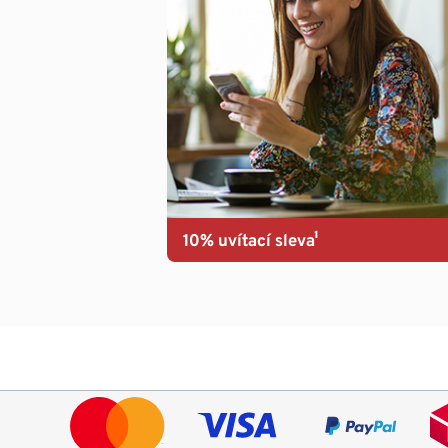
10% uvítací sleva¹