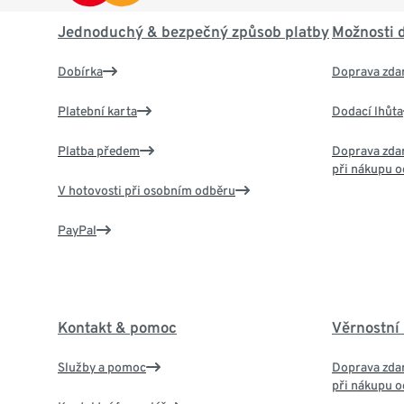
Jednoduchý & bezpečný způsob platby
Možnosti 
Dobírka
Doprava zda
Platební karta
Dodací lhůta
Platba předem
Doprava zdar
při nákupu o
V hotovosti při osobním odběru
PayPal
Kontakt & pomoc
Věrnostní
Služby a pomoc
Doprava zdar
při nákupu o