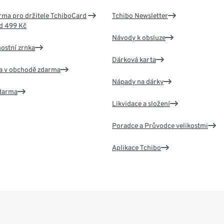
ma pro držitele TchiboCard
Tchibo Newsletter
d 499 Kč
Návody k obsluze
nostní zrnka
Dárková karta
va v obchodě zdarma
Nápady na dárky
zdarma
Likvidace a složení
Poradce a Průvodce velikostmi
Aplikace Tchibo