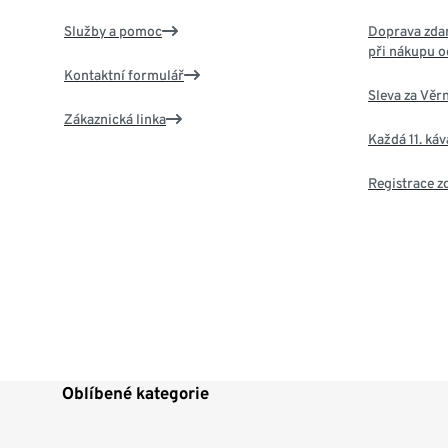
Služby a pomoc
Doprava zdar
při nákupu o
Kontaktní formulář
Sleva za Věr
Zákaznická linka
Každá 11. ká
Registrace 
Oblíbené kategorie