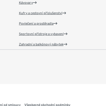
Kávovary
Kufry a cestovní příslušenství
Povlečení a prostěradla
Sportovní přístroje a vybavení
Zahradní a balkónový nábytek
ní od smlouvy
Všeobecné obchodní podmínky