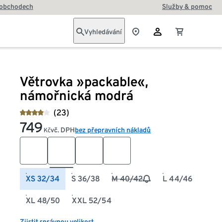
 obchodech
Služby & pomoc
Vyhledávání
Větrovka »packable«,
námořnická modrá
(23)
749
vč. DPH
bez přepravních nákladů
Kč
XS 32/34
S 36/38
M 40/42
L 44/46
XL 48/50
XXL 52/54
Zjistit správnou velikost