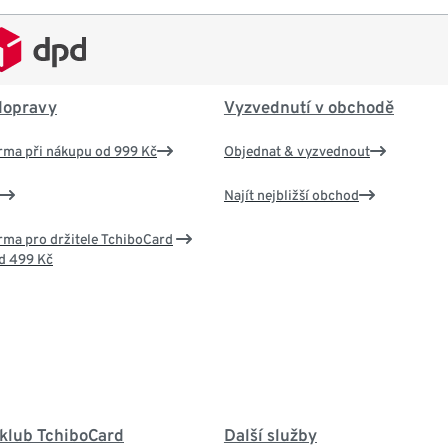
dopravy
Vyzvednutí v obchodě
rma při nákupu od 999 Kč
Objednat & vyzvednout
Najít nejbližší obchod
ma pro držitele TchiboCard
d 499 Kč
 klub TchiboCard
Další služby