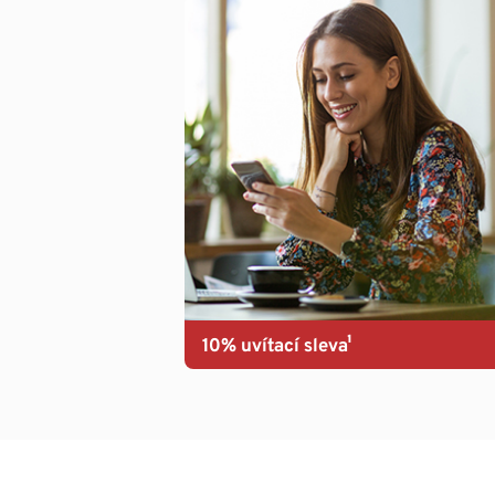
10% uvítací sleva¹