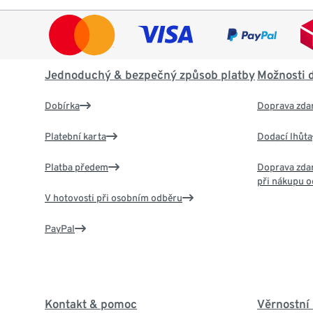
Jednoduchý & bezpečný způsob platby
Možnosti 
Dobírka
Doprava zda
Platební karta
Dodací lhůta
Platba předem
Doprava zdar
při nákupu o
V hotovosti při osobním odběru
PayPal
Kontakt & pomoc
Věrnostní