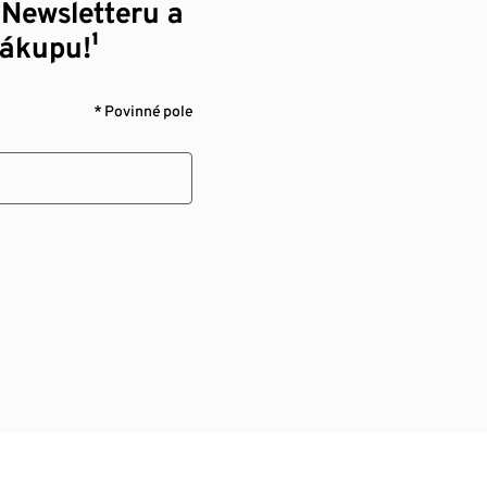
 Newsletteru a
nákupu!¹
* Povinné pole