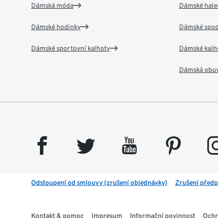
Dámská móda
Dámské hale
Dámské hodinky
Dámské spod
Dámské sportovní kalhoty
Dámské kalh
Dámská obu
facebook
twitter
youtube
pinterest
insta
Odstoupení od smlouvy (zrušení objednávky)
Zrušení předp
Kontakt & pomoc
Impresum
Informační povinnost
Ochr