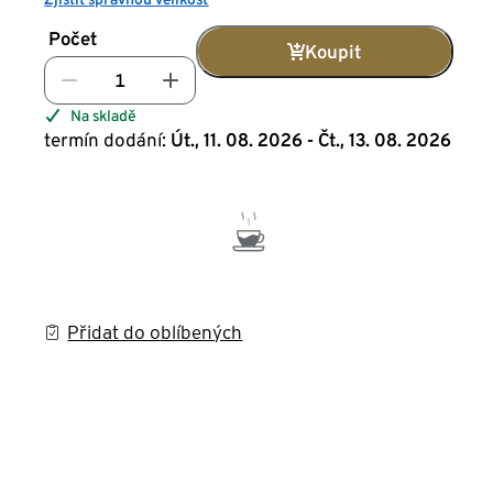
Počet
Koupit
Na skladě
termín dodání:
Út., 11. 08. 2026 - Čt., 13. 08. 2026
Přidat do oblíbených