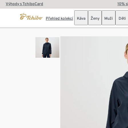
Výhody s TchiboCard
10% s
Přehled kolekcí
Káva
Ženy
Muži
Děti