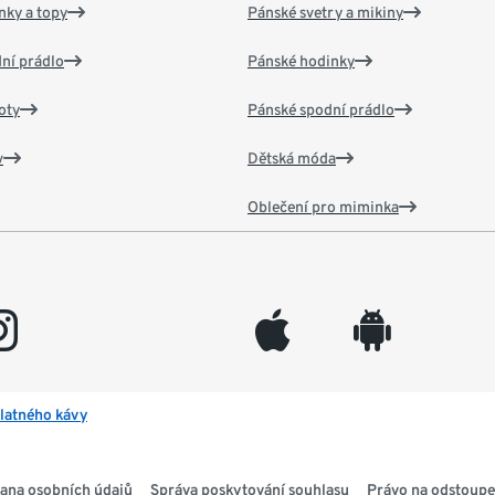
nky a topy
Pánské svetry a mikiny
ní prádlo
Pánské hodinky
oty
Pánské spodní prádlo
v
Dětská móda
Oblečení pro miminka
gram
appleinc
android
latného kávy
ana osobních údajů
Správa poskytování souhlasu
Právo na odstoupe