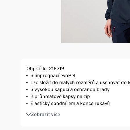
Obj. Číslo: 218219
S impregnací evoPel
Lze složit do malých rozměrů a uschovat do 
S vysokou kapucí a ochranou brady
2 průhmatové kapsy na zip
Elastický spodní lem a konce rukávů
Tkanina ripstop zajišťuje vysokou odolnost
Zobrazit více