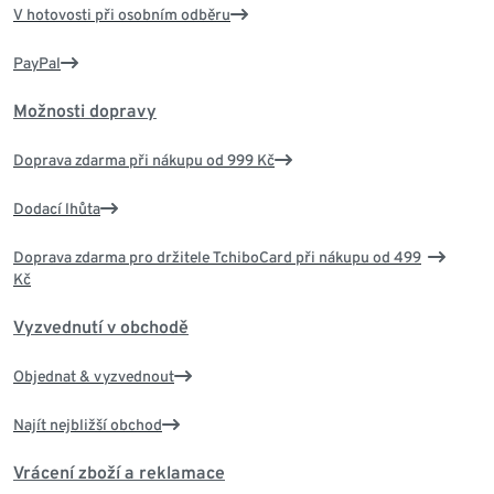
V hotovosti při osobním odběru
PayPal
Možnosti dopravy
Doprava zdarma při nákupu od 999 Kč
Dodací lhůta
Doprava zdarma pro držitele TchiboCard při nákupu od 499
Kč
Vyzvednutí v obchodě
Objednat & vyzvednout
Najít nejbližší obchod
Vrácení zboží a reklamace