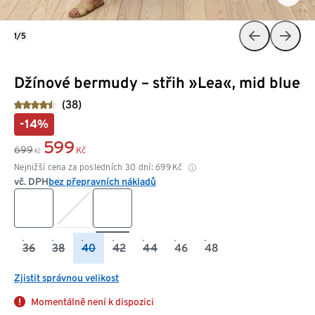
1/5
Džínové bermudy – střih »Lea«, mid blue
(38)
-14%
599
699
Kč
Kč
Nejnižší cena za posledních 30 dní:
699
Kč
vč. DPH
bez přepravních nákladů
36
38
40
42
44
46
48
Zjistit správnou velikost
Momentálně není k dispozici