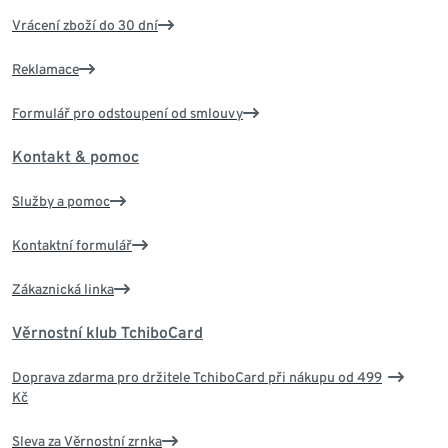
Vrácení zboží do 30 dní
Reklamace
Formulář pro odstoupení od smlouvy
Kontakt & pomoc
Služby a pomoc
Kontaktní formulář
Zákaznická linka
Věrnostní klub TchiboCard
Doprava zdarma pro držitele TchiboCard při nákupu od 499
Kč
Sleva za Věrnostní zrnka