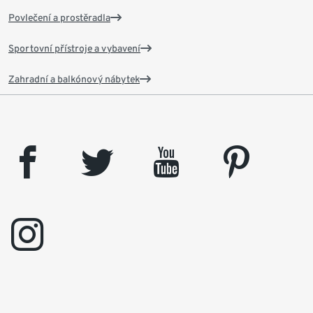
Povlečení a prostěradla
Sportovní přístroje a vybavení
Zahradní a balkónový nábytek
facebook
twitter
youtube
pinterest
instagram