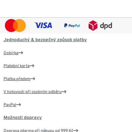
Jednoduchý & bezpečný způsob platby
Dobírka
Platební karta
Platba předem
V hotovosti při osobním odběru
PayPal
Možnosti dopravy
Doprava zdarma při nákupu od 999 Kč