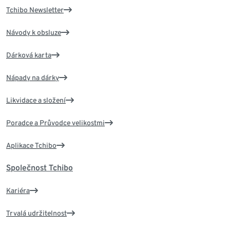
Tchibo Newsletter
Návody k obsluze
Dárková karta
Nápady na dárky
Likvidace a složení
Poradce a Průvodce velikostmi
Aplikace Tchibo
Společnost Tchibo
Kariéra
Trvalá udržitelnost