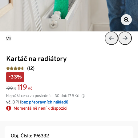
1/2
Kartáč na radiátory
(12)
-33%
119
199
Kč
Kč
Nejnižší cena za posledních 30 dní:
179
Kč
vč. DPH
bez přepravních nákladů
Momentálně není k dispozici
Obj. Číslo: 196332