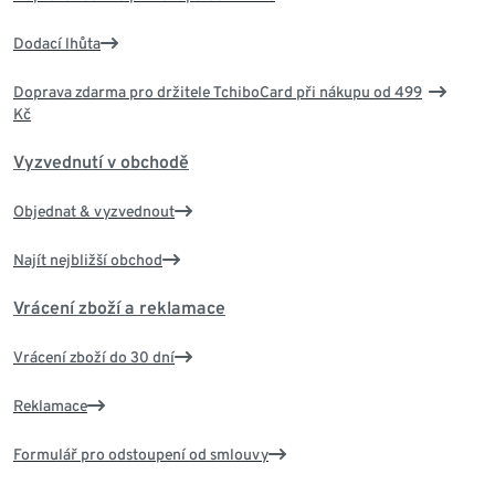
Dodací lhůta
Doprava zdarma pro držitele TchiboCard při nákupu od 499
Kč
Vyzvednutí v obchodě
Objednat & vyzvednout
Najít nejbližší obchod
Vrácení zboží a reklamace
Vrácení zboží do 30 dní
Reklamace
Formulář pro odstoupení od smlouvy