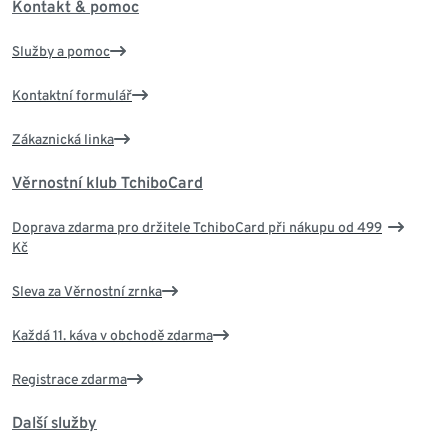
Kontakt & pomoc
Služby a pomoc
Kontaktní formulář
Zákaznická linka
Věrnostní klub TchiboCard
Doprava zdarma pro držitele TchiboCard při nákupu od 499
Kč
Sleva za Věrnostní zrnka
Každá 11. káva v obchodě zdarma
Registrace zdarma
Další služby