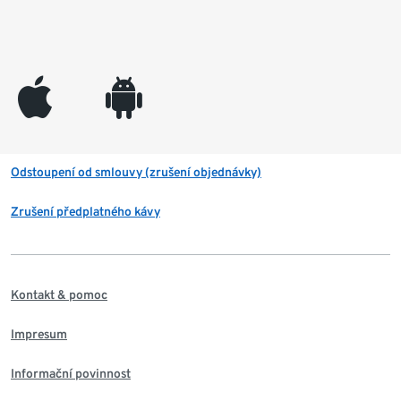
appleinc
android
Odstoupení od smlouvy (zrušení objednávky)
Zrušení předplatného kávy
Kontakt & pomoc
Impresum
Informační povinnost