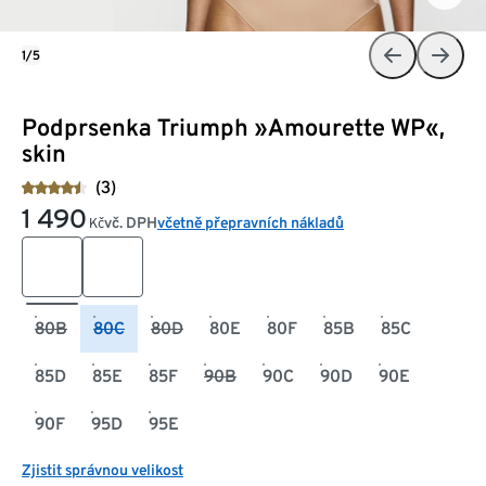
1/5
Podprsenka Triumph »Amourette WP«,
skin
(3)
1 490
vč. DPH
včetně přepravních nákladů
Kč
80B
80C
80D
80E
80F
85B
85C
85D
85E
85F
90B
90C
90D
90E
90F
95D
95E
Zjistit správnou velikost