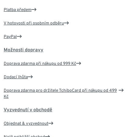
Platba předem
V hotovosti při osobním odběru
PayPal
Možnosti dopravy
Doprava zdarma při nákupu od 999 Kč
Dodací lhůta
Doprava zdarma pro držitele TchiboCard při nákupu od 499
Kč
Vyzvednutí v obchodě
Objednat & vyzvednout
Najít nejbližší obchod