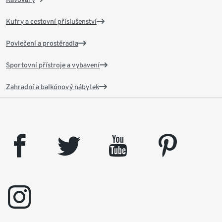
Kufry a cestovní příslušenství
Povlečení a prostěradla
Sportovní přístroje a vybavení
Zahradní a balkónový nábytek
facebook
twitter
youtube
pinterest
instagram