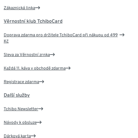
Zákaznická linka
Věrnostní klub TchiboCard
Doprava zdarma pro držitele TchiboCard při nákupu od 499
Kč
Sleva za Věrnostní zrnka
Každá 11. káva v obchodě zdarma
Registrace zdarma
Další služby
Tchibo Newsletter
Návody k obsluze
Dárková karta