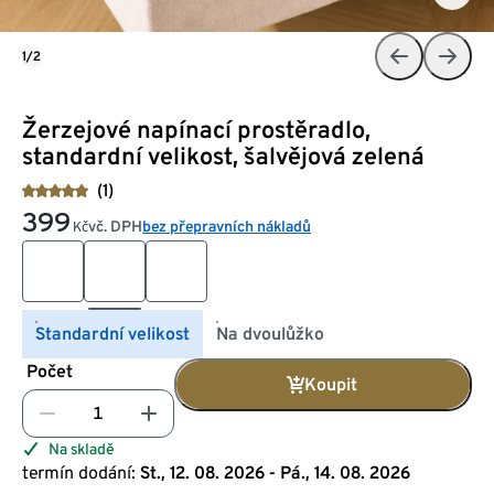
1/2
Žerzejové napínací prostěradlo,
standardní velikost, šalvějová zelená
(1)
399
vč. DPH
bez přepravních nákladů
Kč
Standardní velikost
Na dvoulůžko
Počet
Koupit
Na skladě
termín dodání:
St., 12. 08. 2026 - Pá., 14. 08. 2026