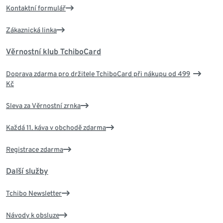
Kontaktní formulář
Zákaznická linka
Věrnostní klub TchiboCard
Doprava zdarma pro držitele TchiboCard při nákupu od 499
Kč
Sleva za Věrnostní zrnka
Každá 11. káva v obchodě zdarma
Registrace zdarma
Další služby
Tchibo Newsletter
Návody k obsluze