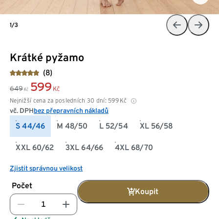
1/3
Krátké pyžamo
(8)
599
649
Kč
Kč
Nejnižší cena za posledních 30 dní:
599
Kč
vč. DPH
bez přepravních nákladů
S 44/46
M 48/50
L 52/54
XL 56/58
XXL 60/62
3XL 64/66
4XL 68/70
Zjistit správnou velikost
Počet
Koupit