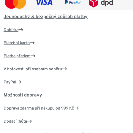
Jednoduchý & bezpečný způsob platby
Dobírka
Platební karta
Platba předem
V hotovosti při osobním odběru
PayPal
Možnosti dopravy
Doprava zdarma při nákupu od 999 Kč
Dodací lhůta