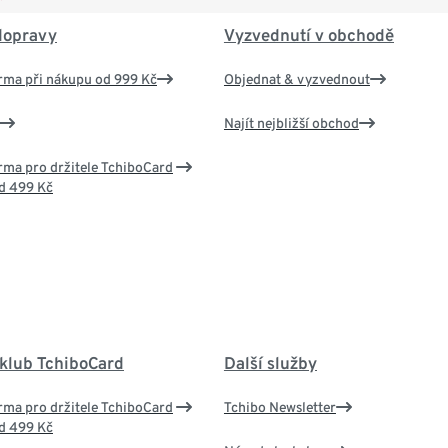
dopravy
Vyzvednutí v obchodě
rma při nákupu od 999 Kč
Objednat & vyzvednout
Najít nejbližší obchod
ma pro držitele TchiboCard
d 499 Kč
 klub TchiboCard
Další služby
ma pro držitele TchiboCard
Tchibo Newsletter
d 499 Kč