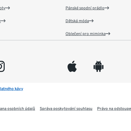
oty
Pánské spodní prádlo
v
Dětská móda
Oblečení pro miminka
gram
appleinc
android
latného kávy
ana osobních údajů
Správa poskytování souhlasu
Právo na odstoupe