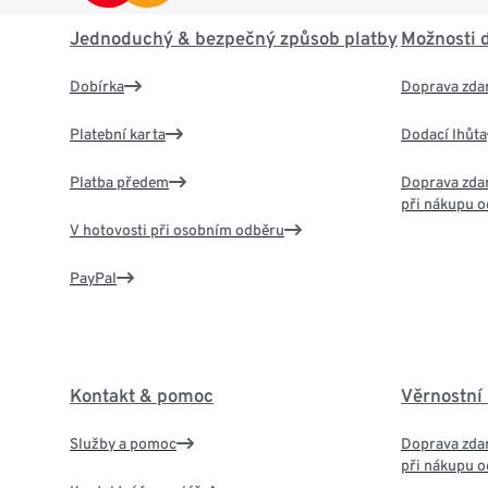
Jednoduchý & bezpečný způsob platby
Možnosti 
Dobírka
Doprava zda
Platební karta
Dodací lhůta
Platba předem
Doprava zdar
při nákupu o
V hotovosti při osobním odběru
PayPal
Kontakt & pomoc
Věrnostní
Služby a pomoc
Doprava zdar
při nákupu o