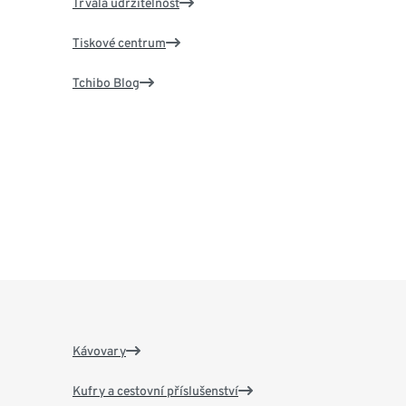
Trvalá udržitelnost
Tiskové centrum
Tchibo Blog
Kávovary
Kufry a cestovní příslušenství