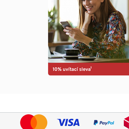
10% uvítací sleva¹