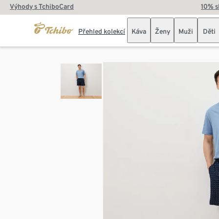
Výhody s TchiboCard
10% s
Přehled kolekcí
Káva
Ženy
Muži
Děti