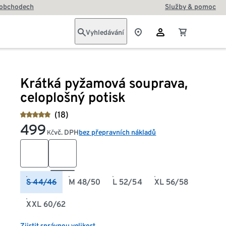
 obchodech
Služby & pomoc
Vyhledávání
Krátká pyžamová souprava,
celoplošný potisk
(18)
499
vč. DPH
bez přepravních nákladů
Kč
S 44/46
M 48/50
L 52/54
XL 56/58
XXL 60/62
Zjistit správnou velikost