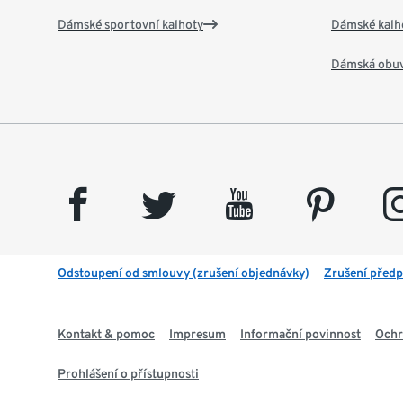
Dámské sportovní kalhoty
Dámské kalh
Dámská obu
facebook
twitter
youtube
pinterest
insta
Odstoupení od smlouvy (zrušení objednávky)
Zrušení předp
Kontakt & pomoc
Impresum
Informační povinnost
Ochr
Prohlášení o přístupnosti