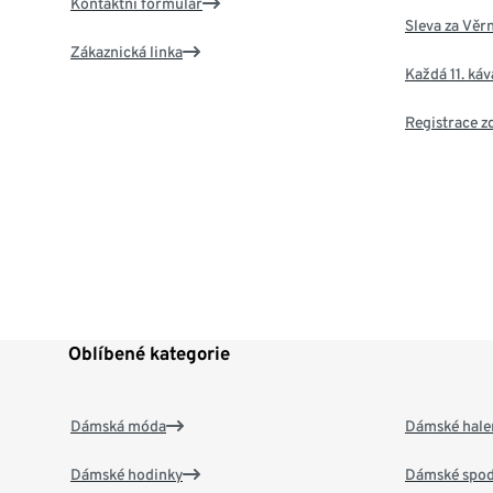
Kontaktní formulář
Sleva za Věr
Zákaznická linka
Každá 11. ká
Registrace 
Oblíbené kategorie
Dámská móda
Dámské hale
Dámské hodinky
Dámské spod