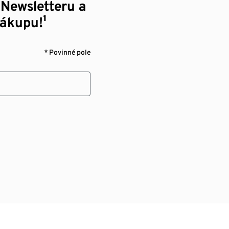
 Newsletteru a
nákupu!¹
* Povinné pole