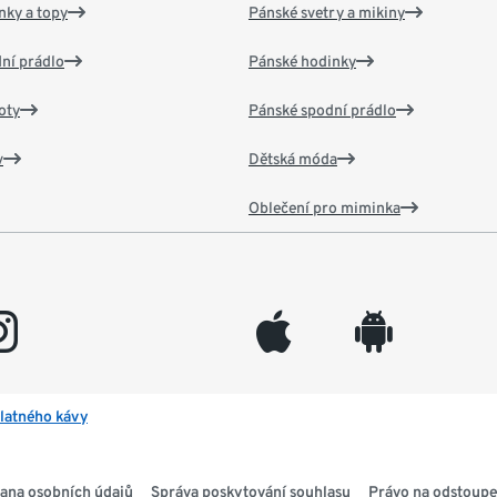
nky a topy
Pánské svetry a mikiny
ní prádlo
Pánské hodinky
oty
Pánské spodní prádlo
v
Dětská móda
Oblečení pro miminka
gram
appleinc
android
latného kávy
ana osobních údajů
Správa poskytování souhlasu
Právo na odstoupe