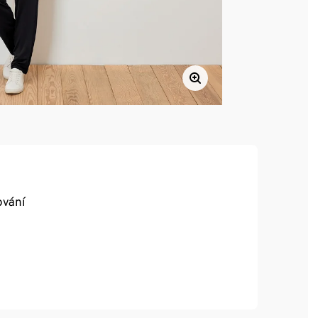
ování
a výborně se nosí