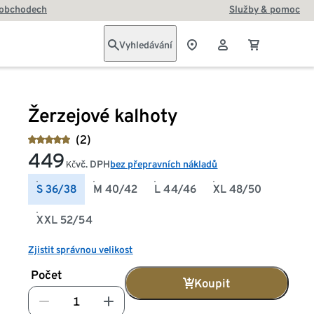
 obchodech
Služby & pomoc
Vyhledávání
Žerzejové kalhoty
(2)
449
vč. DPH
bez přepravních nákladů
Kč
S 36/38
M 40/42
L 44/46
XL 48/50
XXL 52/54
Zjistit správnou velikost
Počet
Koupit