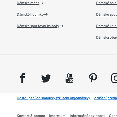
Dámská móda
Dámské hale
Dámské hodinky
Dámské spod
Dámské sportovní kalhoty
Dámské kalh
Dámská obu
facebook
twitter
youtube
pinterest
insta
Odstoupení od smlouvy (zrušení objednávky)
Zrušení předp
Kontakt & pomoc
Impresum
Informační povinnost
Ochr