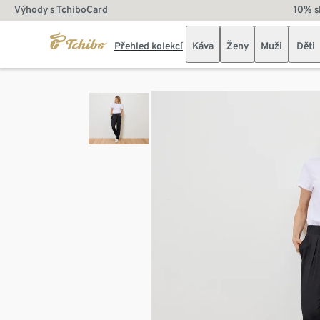
Výhody s TchiboCard
10% s
Přehled kolekcí
Káva
Ženy
Muži
Děti