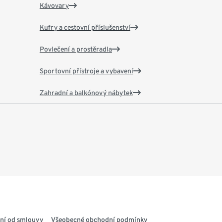
Kávovary
Kufry a cestovní příslušenství
Povlečení a prostěradla
Sportovní přístroje a vybavení
Zahradní a balkónový nábytek
ní od smlouvy
Všeobecné obchodní podmínky