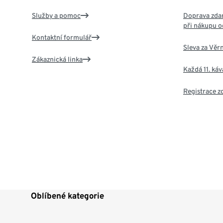
Služby a pomoc
Doprava zdar
při nákupu o
Kontaktní formulář
Sleva za Věr
Zákaznická linka
Každá 11. ká
Registrace 
Oblíbené kategorie