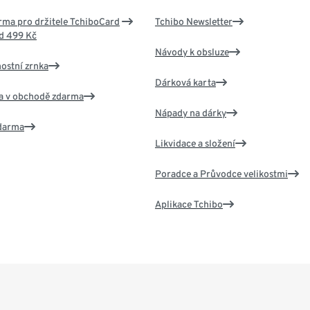
ma pro držitele TchiboCard
Tchibo Newsletter
d 499 Kč
Návody k obsluze
nostní zrnka
Dárková karta
va v obchodě zdarma
Nápady na dárky
zdarma
Likvidace a složení
Poradce a Průvodce velikostmi
Aplikace Tchibo