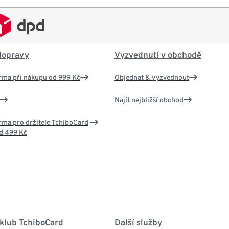
dopravy
Vyzvednutí v obchodě
rma při nákupu od 999 Kč
Objednat & vyzvednout
Najít nejbližší obchod
ma pro držitele TchiboCard
d 499 Kč
 klub TchiboCard
Další služby