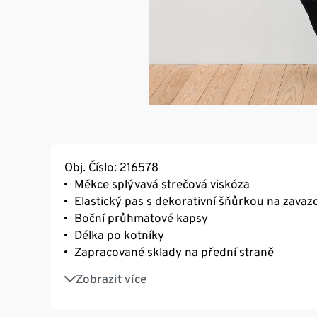
Obj. Číslo: 216578
Měkce splývavá strečová viskóza
Elastický pas s dekorativní šňůrkou na zavaz
Boční průhmatové kapsy
Délka po kotníky
Zapracované sklady na přední straně
S elastanem: dobře drží tvar, perfektně sedí 
Zobrazit více