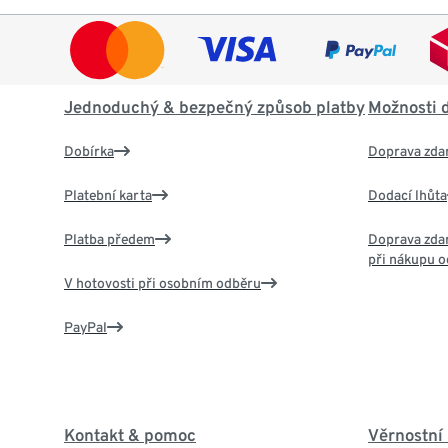
Jednoduchý & bezpečný způsob platby
Možnosti 
Dobírka
Doprava zda
Platební karta
Dodací lhůta
Platba předem
Doprava zdar
při nákupu o
V hotovosti při osobním odběru
PayPal
Kontakt & pomoc
Věrnostní