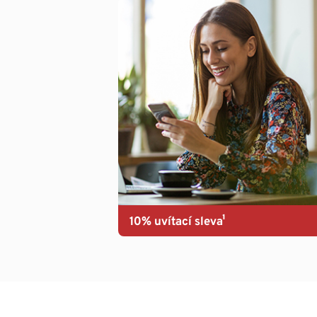
10% uvítací sleva¹