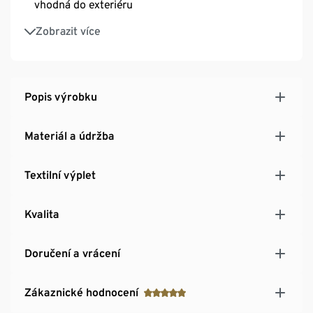
vhodná do exteriéru
Včetně chráničů podlahy
Zobrazit více
Materiál odolný vůči UV záření a povětrnostním
vlivům
Popis výrobku
Materiál a údržba
Textilní výplet
Kvalita
Doručení a vrácení
Zákaznické hodnocení