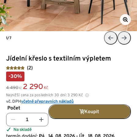
1/7
Jídelní křeslo s textilním výpletem
(2)
-30%
2 290
4 490
Kč
Kč
Nejnižší cena za posledních 30 dní:
3 290
Kč
vč. DPH
včetně přepravních nákladů
Počet
Koupit
Na skladě
termín dodání:
Pá., 14. 08. 2026 - Út., 18. 08. 2026