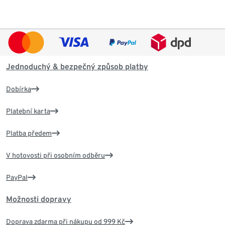
Jednoduchý & bezpečný způsob platby
Dobírka
Platební karta
Platba předem
V hotovosti při osobním odběru
PayPal
Možnosti dopravy
Doprava zdarma při nákupu od 999 Kč