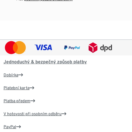
Jednoduchý & bezpečný způsob platby
Dobírka
Platební karta
Platba předem
V hotovosti při osobním odběru
PayPal