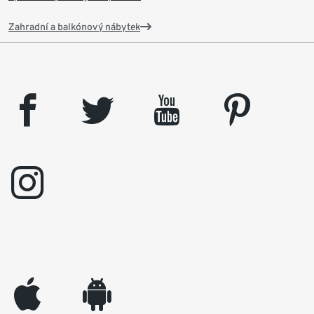
Zahradní a balkónový nábytek
facebook
twitter
youtube
pinterest
instagram
appleinc
android