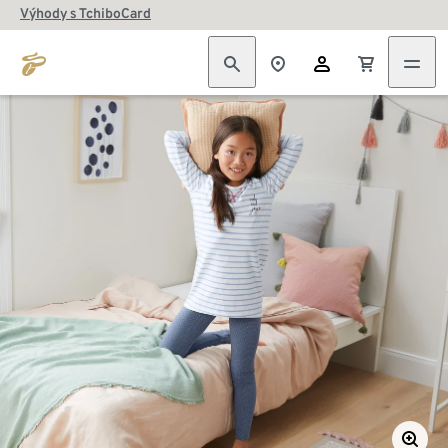
Výhody s TchiboCard