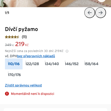
1/5
Dívčí pyžamo
(11)
219
349
Kč
Kč
Nejnižší cena za posledních 30 dní:
219
Kč
vč. DPH
bez přepravních nákladů
110/116
122/128
134/140
146/152
158/164
170/176
Zjistit správnou velikost
Momentálně není k dispozici