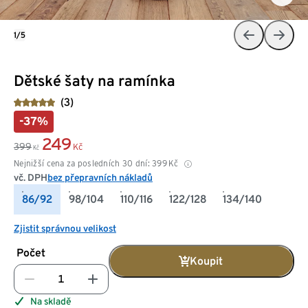
1/5
Dětské šaty na ramínka
(3)
-37%
249
399
Kč
Kč
Nejnižší cena za posledních 30 dní:
399
Kč
vč. DPH
bez přepravních nákladů
86/92
98/104
110/116
122/128
134/140
Zjistit správnou velikost
Počet
Koupit
Na skladě