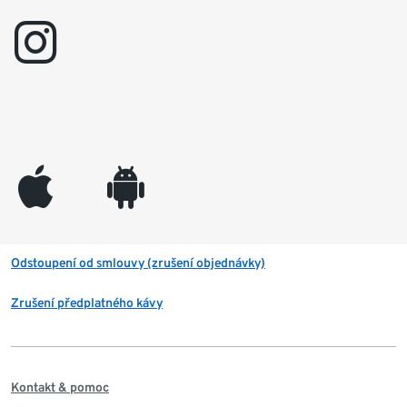
instagram
appleinc
android
Odstoupení od smlouvy (zrušení objednávky)
Zrušení předplatného kávy
Kontakt & pomoc