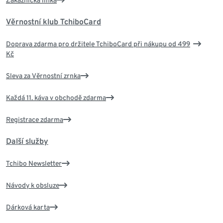
Zákaznická linka
Věrnostní klub TchiboCard
Doprava zdarma pro držitele TchiboCard při nákupu od 499
Kč
Sleva za Věrnostní zrnka
Každá 11. káva v obchodě zdarma
Registrace zdarma
Další služby
Tchibo Newsletter
Návody k obsluze
Dárková karta