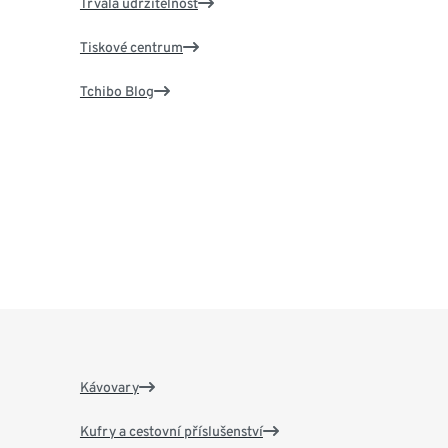
Trvalá udržitelnost
Tiskové centrum
Tchibo Blog
Kávovary
Kufry a cestovní příslušenství