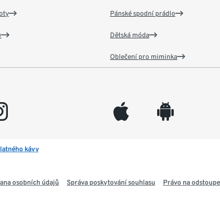
oty
Pánské spodní prádlo
v
Dětská móda
Oblečení pro miminka
gram
appleinc
android
latného kávy
ana osobních údajů
Správa poskytování souhlasu
Právo na odstoupe