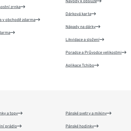
Návody k obsluze
nostní zrnka
Dárková karta
va v obchodě zdarma
Nápady na dárky
zdarma
Likvidace a složení
Poradce a Průvodce velikostmi
Aplikace Tchibo
nky a topy
Pánské svetry a mikiny
ní prádlo
Pánské hodinky