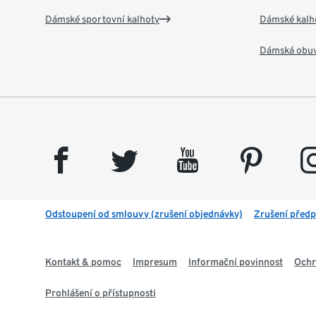
Dámské sportovní kalhoty
Dámské kalh
Dámská obu
facebook
twitter
youtube
pinterest
insta
Odstoupení od smlouvy (zrušení objednávky)
Zrušení předp
Kontakt & pomoc
Impresum
Informační povinnost
Ochr
Prohlášení o přístupnosti