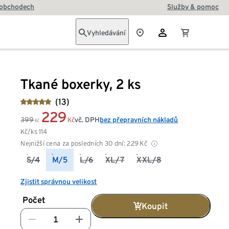
 obchodech
Služby & pomoc
Vyhledávání
Tkané boxerky, 2 ks
(13)
229
399
vč. DPH
bez přepravních nákladů
Kč
Kč
Kč/ks
114
Nejnižší cena za posledních 30 dní:
229
Kč
S/4
M/5
L/6
XL/7
XXL/8
Zjistit správnou velikost
Počet
Koupit