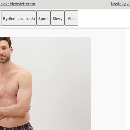
leva s Newsletterem
Novinky v
Bydlení a zahrada
Sport
Slevy
Více