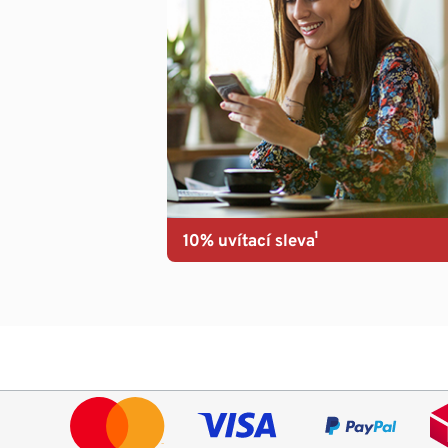
10% uvítací sleva¹