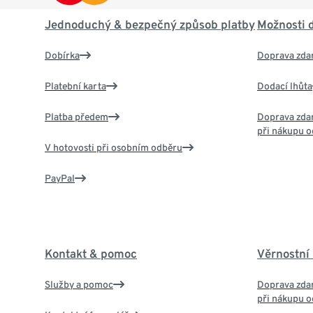
Jednoduchý & bezpečný způsob platby
Možnosti 
Dobírka
Doprava zda
Platební karta
Dodací lhůta
Platba předem
Doprava zdar
při nákupu o
V hotovosti při osobním odběru
PayPal
Kontakt & pomoc
Věrnostní
Služby a pomoc
Doprava zdar
při nákupu o