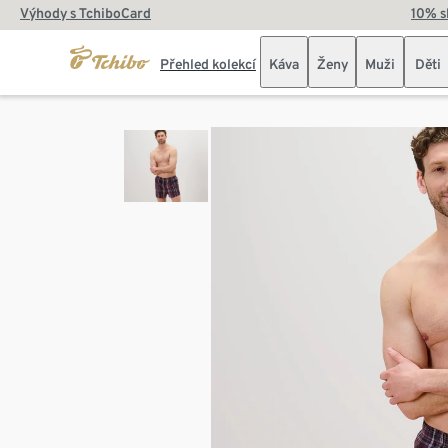
Výhody s TchiboCard
10% s
Přehled kolekcí
Káva
Ženy
Muži
Děti