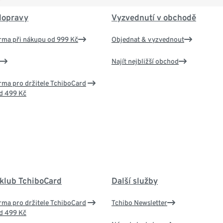
dopravy
Vyzvednutí v obchodě
rma při nákupu od 999 Kč
Objednat & vyzvednout
Najít nejbližší obchod
ma pro držitele TchiboCard
d 499 Kč
 klub TchiboCard
Další služby
ma pro držitele TchiboCard
Tchibo Newsletter
d 499 Kč