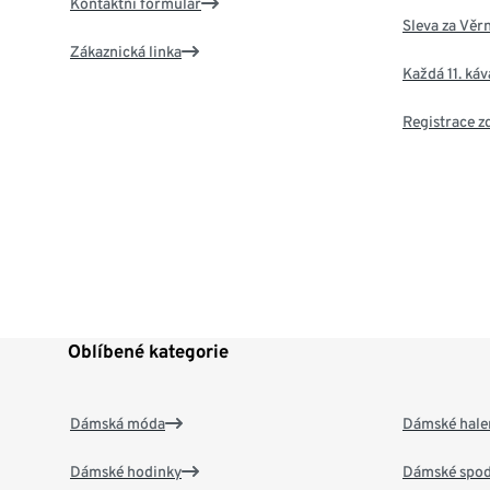
Kontaktní formulář
Sleva za Věr
Zákaznická linka
Každá 11. ká
Registrace 
Oblíbené kategorie
Dámská móda
Dámské hale
Dámské hodinky
Dámské spod