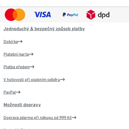
Jednoduchý & bezpečný způsob platby
Dobírka
Platební karta
Platba předem
V hotovosti při osobním odběru
PayPal
Možnosti dopravy
Doprava zdarma při nákupu od 999 Kč