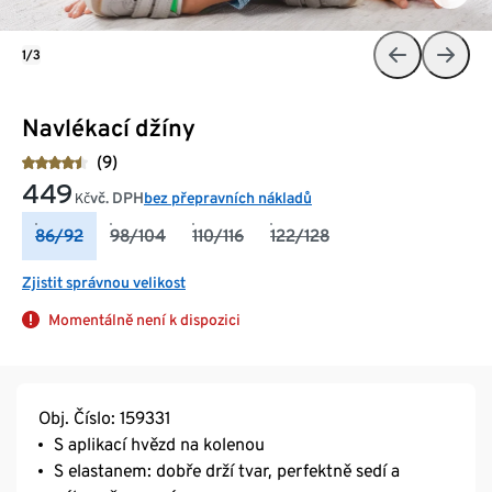
1/3
Navlékací džíny
(9)
449
vč. DPH
bez přepravních nákladů
Kč
86/92
98/104
110/116
122/128
Zjistit správnou velikost
Momentálně není k dispozici
Obj. Číslo: 159331
S aplikací hvězd na kolenou
S elastanem: dobře drží tvar, perfektně sedí a