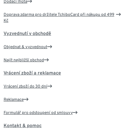
Dodací lhůta
Doprava zdarma pro držitele TchiboCard při nákupu od 499
Kč
Vyzvednutí v obchodě
Objednat & vyzvednout
Najít nejbližší obchod
Vrácení zboží a reklamace
Vrácení zboží do 30 dní
Reklamace
Formulář pro odstoupení od smlouvy
Kontakt & pomoc