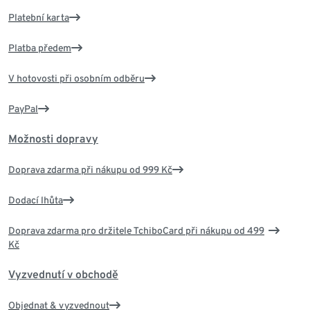
Platební karta
Platba předem
V hotovosti při osobním odběru
PayPal
Možnosti dopravy
Doprava zdarma při nákupu od 999 Kč
Dodací lhůta
Doprava zdarma pro držitele TchiboCard při nákupu od 499
Kč
Vyzvednutí v obchodě
Objednat & vyzvednout