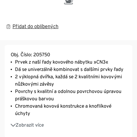
Přidat do oblíbených
Obj. Číslo: 205750
Prvek z naší řady kovového nábytku »CN3«
Dá se univerzálně kombinovat s dalšími prvky řady
2 výklopná dvířka, každá se 2 kvalitními kovovými
nůžkovými závěsy
Povrchy s kvalitní a odolnou povrchovou úpravou
práškovou barvou
Chromovaná kovová konstrukce a knoflíkové
úchyty
Včetně výškově nastavitelných plastových nožek
Zobrazit více
pro bezpečnou stabilitu i na nerovném povrchu