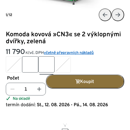
1/12
Komoda kovová »CN3« se 2 výklopnými
dvířky, zelená
11 790
vč. DPH
včetně přepravních nákladů
Kč
Počet
Koupit
Na skladě
termín dodání:
St., 12. 08. 2026 - Pá., 14. 08. 2026