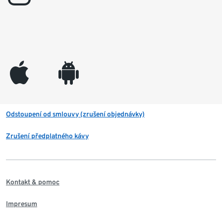
appleinc
android
Odstoupení od smlouvy (zrušení objednávky)
Zrušení předplatného kávy
Kontakt & pomoc
Impresum