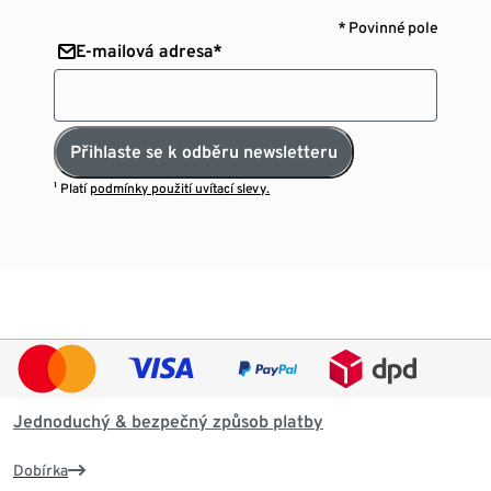
* Povinné pole
E-mailová adresa*
Přihlaste se k odběru newsletteru
¹ Platí
podmínky použití uvítací slevy.
Jednoduchý & bezpečný způsob platby
Dobírka