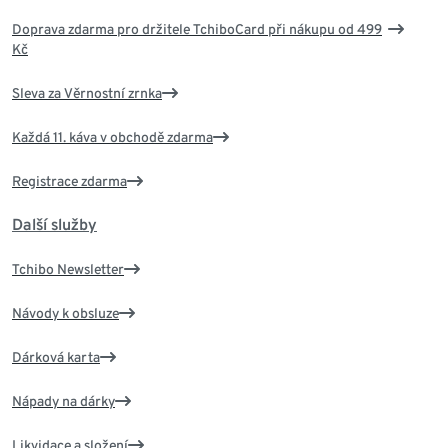
Doprava zdarma pro držitele TchiboCard při nákupu od 499
Kč
Sleva za Věrnostní zrnka
Každá 11. káva v obchodě zdarma
Registrace zdarma
Další služby
Tchibo Newsletter
Návody k obsluze
Dárková karta
Nápady na dárky
Likvidace a složení