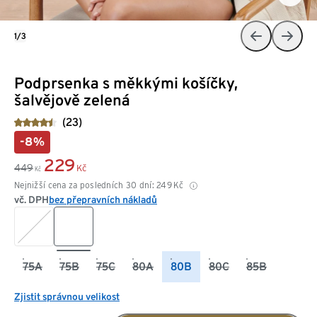
1/3
Podprsenka s měkkými košíčky,
šalvějově zelená
(23)
-8%
229
449
Kč
Kč
Nejnižší cena za posledních 30 dní:
249
Kč
vč. DPH
bez přepravních nákladů
75A
75B
75C
80A
80B
80C
85B
Zjistit správnou velikost