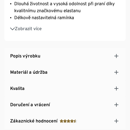
Dlouhá životnost a vysoká odolnost při praní díky
kvalitnímu značkovému elastanu
Délkově nastavitelná ramínka
Trojřadé nastavitelné zapínání SoftSeal® na háčky
Zobrazit více
S bavlnou
Popis výrobku
Materiál a údržba
Kvalita
Doručení a vrácení
Zákaznické hodnocení