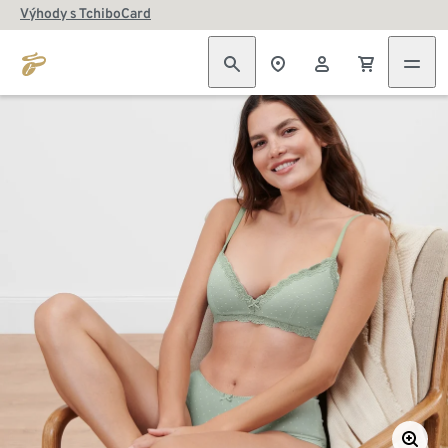
Výhody s TchiboCard