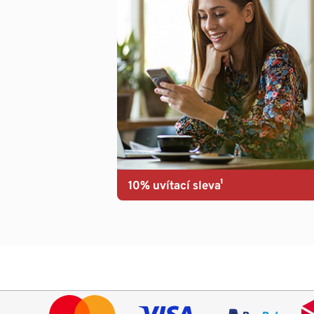
10% uvítací sleva¹