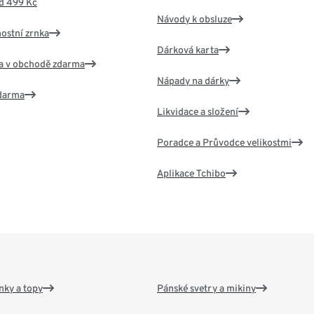
d 499 Kč
Návody k obsluze
nostní zrnka
Dárková karta
va v obchodě zdarma
Nápady na dárky
zdarma
Likvidace a složení
Poradce a Průvodce velikostmi
Aplikace Tchibo
nky a topy
Pánské svetry a mikiny