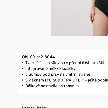
Obj. Číslo: 218044
Tvarující silná síťovina v přední části pro štíhl
Integrované měkké košíčky
S gumou pod prsy na vnitřní straně
S vláknem LYCRA® XTRA LIFE™ – ještě odolněj
Délkově nastavitelná ramínka
Popis výrobku