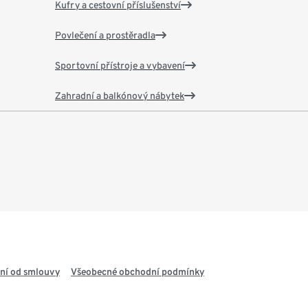
Kufry a cestovní příslušenství
Povlečení a prostěradla
Sportovní přístroje a vybavení
Zahradní a balkónový nábytek
ní od smlouvy
Všeobecné obchodní podmínky