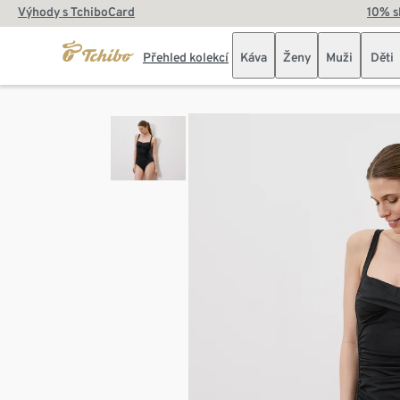
Výhody s TchiboCard
10% s
Přehled kolekcí
Káva
Ženy
Muži
Děti