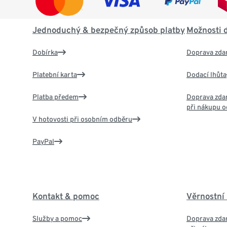
Jednoduchý & bezpečný způsob platby
Možnosti 
Dobírka
Doprava zda
Platební karta
Dodací lhůta
Platba předem
Doprava zdar
při nákupu o
V hotovosti při osobním odběru
PayPal
Kontakt & pomoc
Věrnostní
Služby a pomoc
Doprava zdar