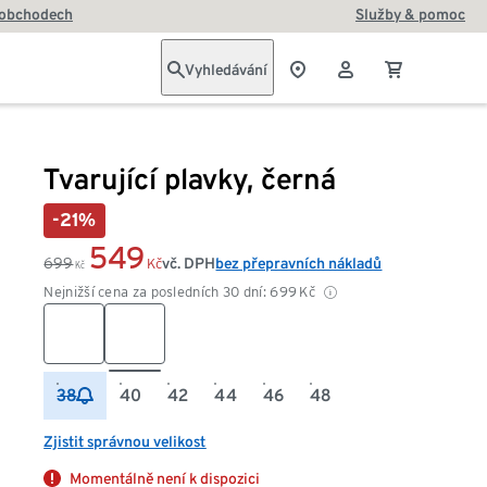
 obchodech
Služby & pomoc
Vyhledávání
Tvarující plavky, černá
-21%
549
699
vč. DPH
bez přepravních nákladů
Kč
Kč
Nejnižší cena za posledních 30 dní:
699
Kč
38
40
42
44
46
48
Zjistit správnou velikost
Momentálně není k dispozici