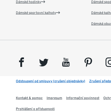
Dámské hodinky
Dámské spod
Dámské sportovní kalhoty
Dámské kalh
Dámská obu
facebook
twitter
youtube
pinterest
insta
Odstoupení od smlouvy (zrušení objednávky)
Zrušení předp
Kontakt & pomoc
Impresum
Informační povinnost
Ochr
Prohlášení o přístupnosti