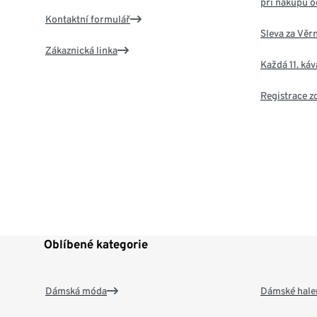
při nákupu o
Kontaktní formulář
Sleva za Věr
Zákaznická linka
Každá 11. ká
Registrace 
Oblíbené kategorie
Dámská móda
Dámské hale