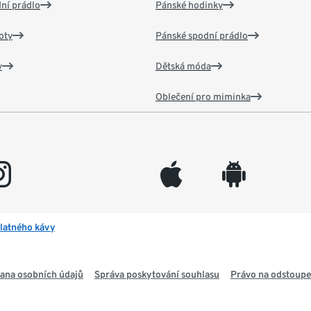
ní prádlo
Pánské hodinky
oty
Pánské spodní prádlo
v
Dětská móda
Oblečení pro miminka
gram
appleinc
android
latného kávy
ana osobních údajů
Správa poskytování souhlasu
Právo na odstoupe