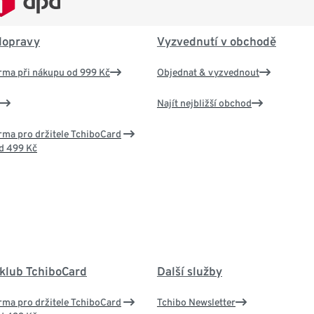
dopravy
Vyzvednutí v obchodě
rma při nákupu od 999 Kč
Objednat & vyzvednout
Najít nejbližší obchod
ma pro držitele TchiboCard
d 499 Kč
 klub TchiboCard
Další služby
ma pro držitele TchiboCard
Tchibo Newsletter