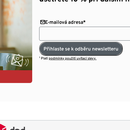
E-mailová adresa*
Přihlaste se k odběru newsletteru
¹ Platí
podmínky použití uvítací slevy.