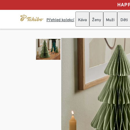
HAPP
Přehled kolekcí
Káva
Ženy
Muži
Děti