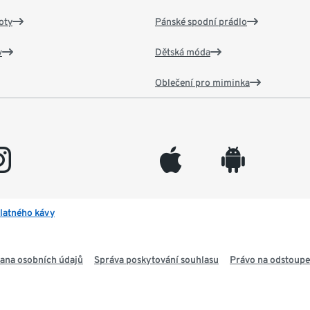
oty
Pánské spodní prádlo
v
Dětská móda
Oblečení pro miminka
gram
appleinc
android
latného kávy
ana osobních údajů
Správa poskytování souhlasu
Právo na odstoupe