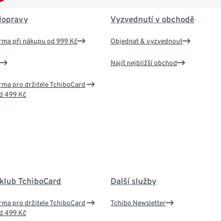
dopravy
Vyzvednutí v obchodě
rma při nákupu od 999 Kč
Objednat & vyzvednout
Najít nejbližší obchod
ma pro držitele TchiboCard
d 499 Kč
 klub TchiboCard
Další služby
ma pro držitele TchiboCard
Tchibo Newsletter
d 499 Kč