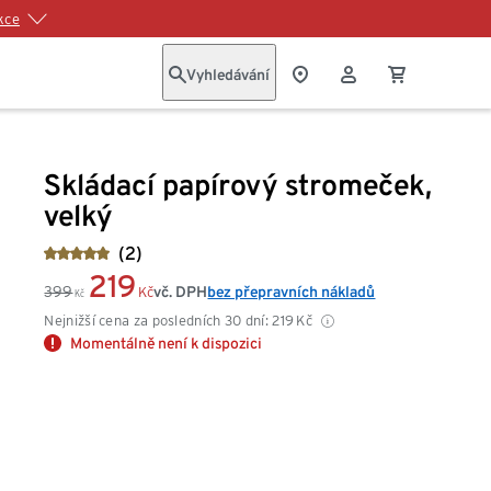
kce
Vyhledávání
Skládací papírový stromeček,
velký
(2)
219
399
vč. DPH
bez přepravních nákladů
Kč
Kč
Nejnižší cena za posledních 30 dní:
219
Kč
Momentálně není k dispozici