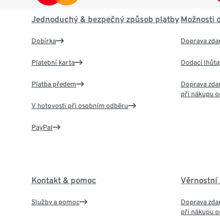
Jednoduchý & bezpečný způsob platby
Možnosti 
Dobírka
Doprava zda
Platební karta
Dodací lhůta
Platba předem
Doprava zdar
při nákupu o
V hotovosti při osobním odběru
PayPal
Kontakt & pomoc
Věrnostní
Služby a pomoc
Doprava zdar
při nákupu o