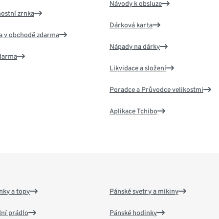
Návody k obsluze
nostní zrnka
Dárková karta
va v obchodě zdarma
Nápady na dárky
zdarma
Likvidace a složení
Poradce a Průvodce velikostmi
Aplikace Tchibo
nky a topy
Pánské svetry a mikiny
ní prádlo
Pánské hodinky