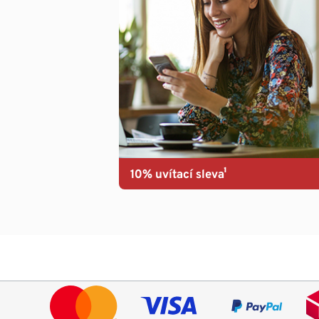
10% uvítací sleva¹