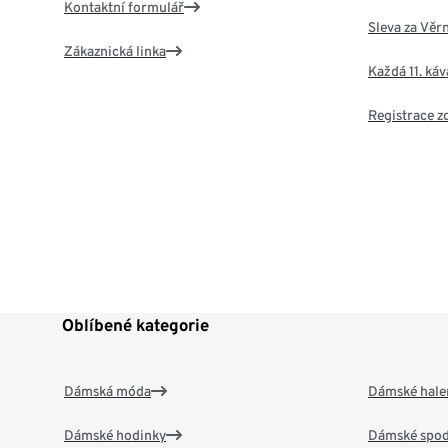
Kontaktní formulář
Sleva za Věr
Zákaznická linka
Každá 11. ká
Registrace 
Oblíbené kategorie
Dámská móda
Dámské hale
Dámské hodinky
Dámské spod