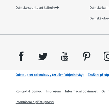
Dámské sportovní kalhoty
Dámské kalh
Dámská obu
facebook
twitter
youtube
pinterest
insta
Odstoupení od smlouvy (zrušení objednávky)
Zrušení předp
Kontakt & pomoc
Impresum
Informační povinnost
Ochr
Prohlášení o přístupnosti