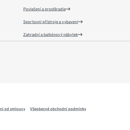
Povlečení a prostěradla
Sportovní přístroje a vybavení
Zahradní a balkónový nábytek
ní od smlouvy
Všeobecné obchodní podmínky