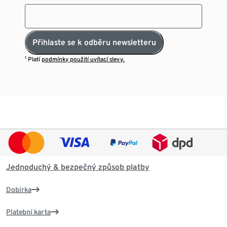
Přihlaste se k odběru newsletteru
¹ Platí
podmínky použití uvítací slevy.
Jednoduchý & bezpečný způsob platby
Dobírka
Platební karta