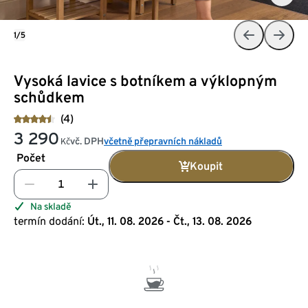
1/5
Vysoká lavice s botníkem a výklopným
schůdkem
(4)
3 290
vč. DPH
včetně přepravních nákladů
Kč
Počet
Koupit
Na skladě
termín dodání:
Út., 11. 08. 2026 - Čt., 13. 08. 2026