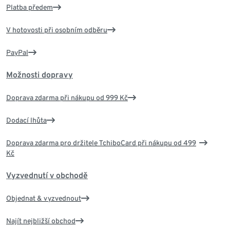
Platba předem
V hotovosti při osobním odběru
PayPal
Možnosti dopravy
Doprava zdarma při nákupu od 999 Kč
Dodací lhůta
Doprava zdarma pro držitele TchiboCard při nákupu od 499
Kč
Vyzvednutí v obchodě
Objednat & vyzvednout
Najít nejbližší obchod