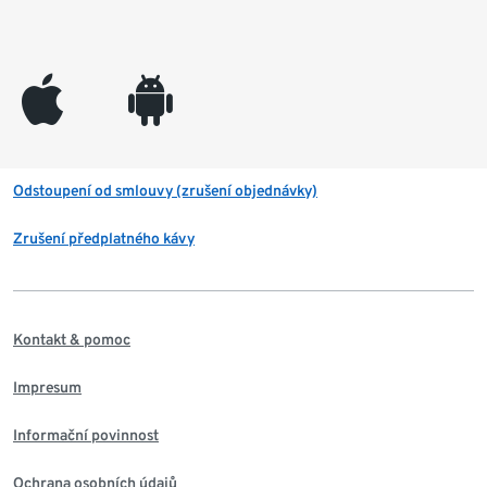
appleinc
android
Odstoupení od smlouvy (zrušení objednávky)
Zrušení předplatného kávy
Kontakt & pomoc
Impresum
Informační povinnost
Ochrana osobních údajů