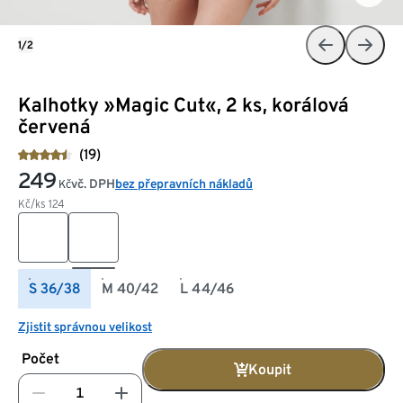
1/2
Kalhotky »Magic Cut«, 2 ks, korálová
červená
(19)
249
vč. DPH
bez přepravních nákladů
Kč
Kč/ks
124
S 36/38
M 40/42
L 44/46
Zjistit správnou velikost
Počet
Koupit