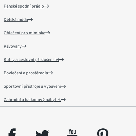
Pánské spodní prádlo
Dětská móda
Oblečení pro miminka
Kávovary
Kufry a cestovní příslušenství
Povlečení a prostěradla
Sportovní přístroje a vybavení
Zahradní a balkónový nábytek
facebook
twitter
youtube
pinterest