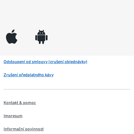
appleinc
android
Odstoupení od smlouvy (zrušení objednávky)
Zrušení předplatného kávy
Kontakt & pomoc
Impresum
Informační povinnost