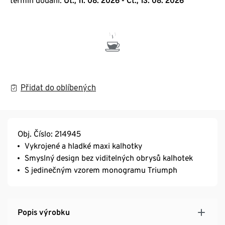
termín dodání:
Út., 11. 08. 2026 - Čt., 13. 08. 2026
Přidat do oblíbených
Obj. Číslo: 214945
Vykrojené a hladké maxi kalhotky
Smyslný design bez viditelných obrysů kalhotek
S jedinečným vzorem monogramu Triumph
Popis výrobku