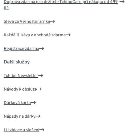
Doprava zdarma pro držitele TchiboCard při nákupu od 499
Kč
Sleva za Věrnostní zrnka
Každá 11. káva v obchodě zdarma
Registrace zdarma
Další služby
Tchibo Newsletter
Návody k obsluze
Dárková karta
Nápady na dárky
Likvidace a složení