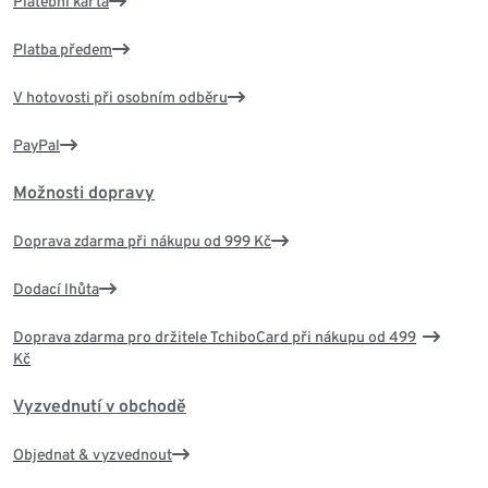
Platební karta
Platba předem
V hotovosti při osobním odběru
PayPal
Možnosti dopravy
Doprava zdarma při nákupu od 999 Kč
Dodací lhůta
Doprava zdarma pro držitele TchiboCard při nákupu od 499
Kč
Vyzvednutí v obchodě
Objednat & vyzvednout