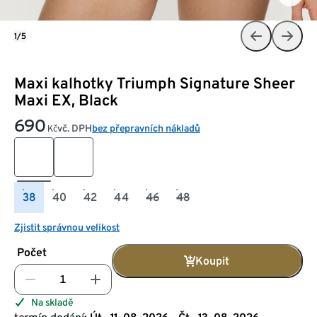
1/5
Maxi kalhotky Triumph Signature Sheer
Maxi EX, Black
690
vč. DPH
bez přepravních nákladů
Kč
38
40
42
44
46
48
Zjistit správnou velikost
Počet
Koupit
Na skladě