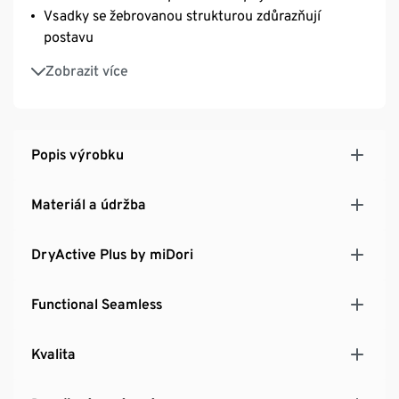
Vsadky se žebrovanou strukturou zdůrazňují
postavu
S elastanem: dobře drží tvar, perfektně sedí, a
Zobrazit více
přitom poskytují úplnou volnost pohybu
Popis výrobku
Materiál a údržba
DryActive Plus by miDori
Functional Seamless
Kvalita