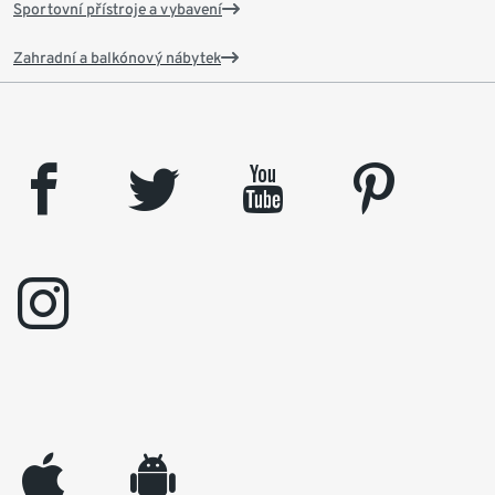
Sportovní přístroje a vybavení
Zahradní a balkónový nábytek
facebook
twitter
youtube
pinterest
instagram
appleinc
android