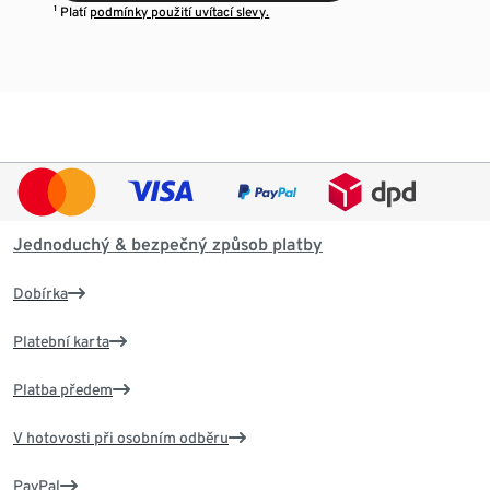
¹ Platí
podmínky použití uvítací slevy.
Jednoduchý & bezpečný způsob platby
Dobírka
Platební karta
Platba předem
V hotovosti při osobním odběru
PayPal