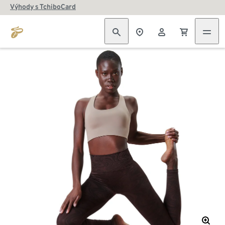
Výhody s TchiboCard