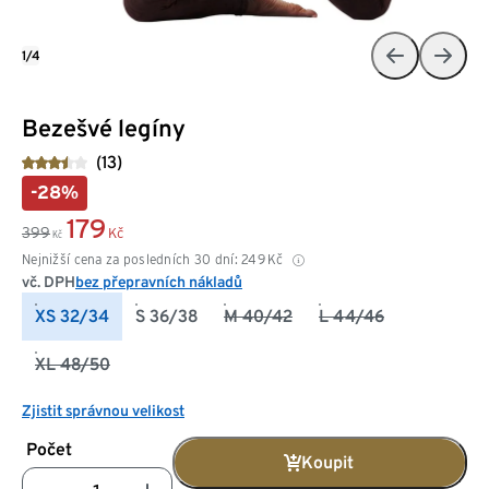
1/4
Bezešvé legíny
(13)
-28%
179
399
Kč
Kč
Nejnižší cena za posledních 30 dní:
249
Kč
vč. DPH
bez přepravních nákladů
XS 32/34
S 36/38
M 40/42
L 44/46
XL 48/50
Zjistit správnou velikost
Počet
Koupit