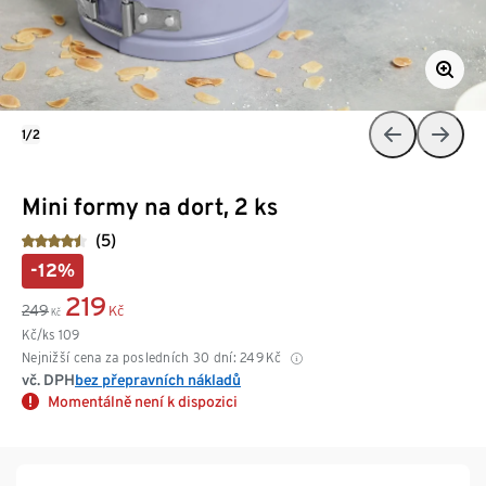
1/2
Mini formy na dort, 2 ks
(5)
-12%
219
249
Kč
Kč
Kč/ks
109
Nejnižší cena za posledních 30 dní:
249
Kč
vč. DPH
bez přepravních nákladů
Momentálně není k dispozici