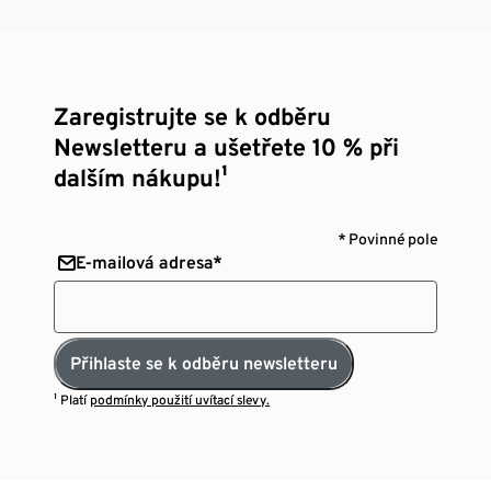
Zaregistrujte se k odběru
Newsletteru a ušetřete 10 % při
dalším nákupu!¹
* Povinné pole
E-mailová adresa*
Přihlaste se k odběru newsletteru
¹ Platí
podmínky použití uvítací slevy.