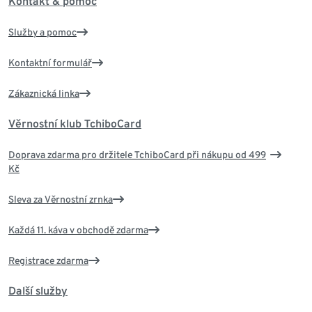
Kontakt & pomoc
Služby a pomoc
Kontaktní formulář
Zákaznická linka
Věrnostní klub TchiboCard
Doprava zdarma pro držitele TchiboCard při nákupu od 499
Kč
Sleva za Věrnostní zrnka
Každá 11. káva v obchodě zdarma
Registrace zdarma
Další služby