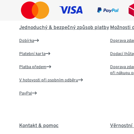
Jednoduchý & bezpečný způsob platby
Možnosti 
Dobírka
Doprava zda
Platební karta
Dodací lhůta
Platba předem
Doprava zdar
při nákupu o
V hotovosti při osobním odběru
PayPal
Kontakt & pomoc
Věrnostní