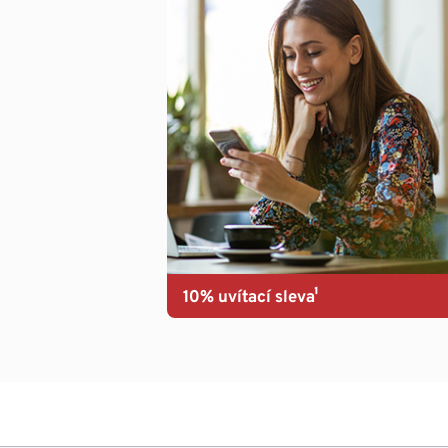
10% uvítací sleva¹