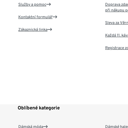
Služby a pomoc
Doprava zdar
při nákupu o
Kontaktní formulář
Sleva za Věr
Zákaznická linka
Každá 11. ká
Registrace 
Oblíbené kategorie
Dámská móda
Dámské hale