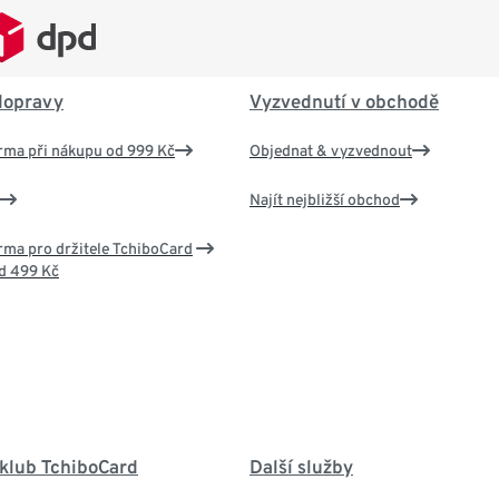
dopravy
Vyzvednutí v obchodě
rma při nákupu od 999 Kč
Objednat & vyzvednout
Najít nejbližší obchod
ma pro držitele TchiboCard
d 499 Kč
 klub TchiboCard
Další služby