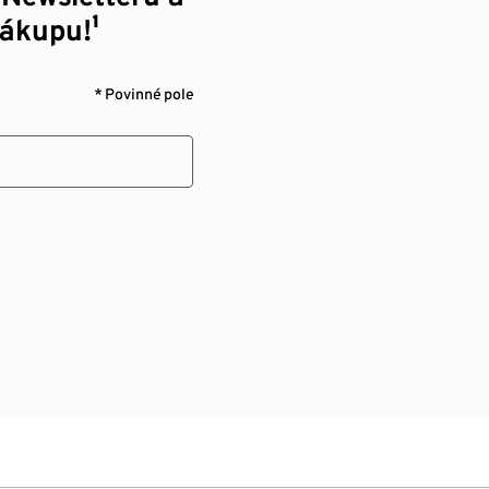
nákupu!¹
* Povinné pole