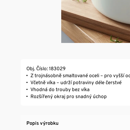
Obj. Číslo: 183029
Z trojnásobně smaltované oceli – pro vyšší o
Včetně víka – udrží potraviny déle čerstvé
Vhodná do trouby bez víka
Rozšířený okraj pro snadný úchop
Popis výrobku