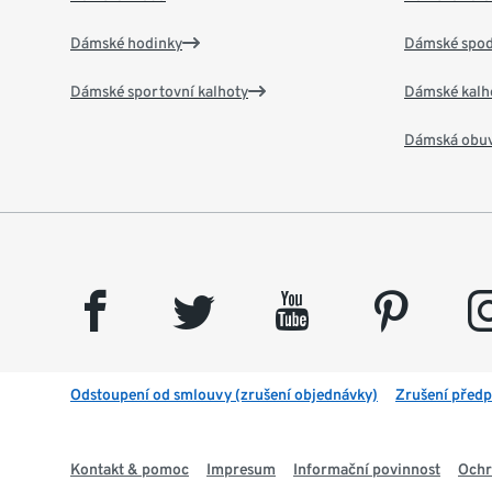
Dámské hodinky
Dámské spod
Dámské sportovní kalhoty
Dámské kalh
Dámská obu
facebook
twitter
youtube
pinterest
insta
Odstoupení od smlouvy (zrušení objednávky)
Zrušení předp
Kontakt & pomoc
Impresum
Informační povinnost
Ochr