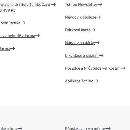
ma pro držitele TchiboCard
Tchibo Newsletter
d 499 Kč
Návody k obsluze
nostní zrnka
Dárková karta
va v obchodě zdarma
Nápady na dárky
zdarma
Likvidace a složení
Poradce a Průvodce velikostmi
Aplikace Tchibo
nky a topy
Pánské svetry a mikiny