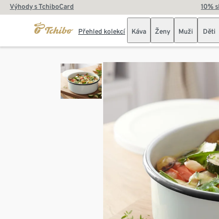
Výhody s TchiboCard
10% s
Přehled kolekcí
Káva
Ženy
Muži
Děti