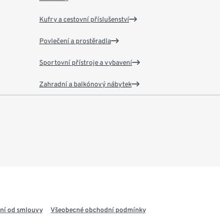
Kufry a cestovní příslušenství
Povlečení a prostěradla
Sportovní přístroje a vybavení
Zahradní a balkónový nábytek
ní od smlouvy
Všeobecné obchodní podmínky