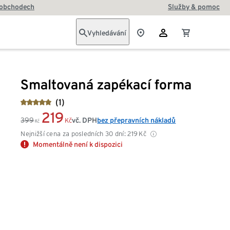
 obchodech
Služby & pomoc
Vyhledávání
Smaltovaná zapékací forma
(1)
219
399
vč. DPH
bez přepravních nákladů
Kč
Kč
Nejnižší cena za posledních 30 dní:
219
Kč
Momentálně není k dispozici