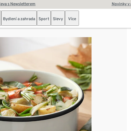
leva s Newsletterem
Novinky v
Bydlení a zahrada
Sport
Slevy
Více