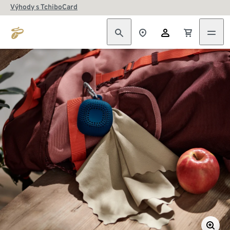
Výhody s TchiboCard