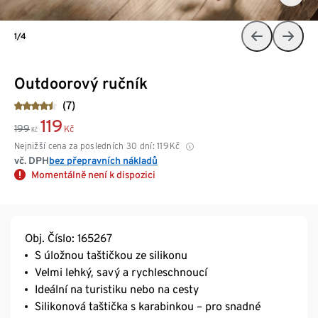
1/4
Outdoorový ručník
(7)
119
199
Kč
Kč
Nejnižší cena za posledních 30 dní:
119
Kč
vč. DPH
bez přepravních nákladů
Momentálně není k dispozici
Obj. Číslo: 165267
S úložnou taštičkou ze silikonu
Velmi lehký, savý a rychleschnoucí
Ideální na turistiku nebo na cesty
Silikonová taštička s karabinkou – pro snadné