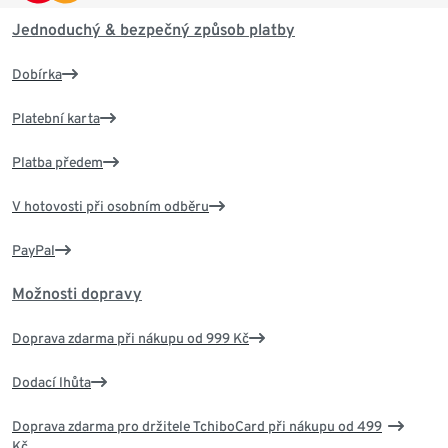
Jednoduchý & bezpečný způsob platby
Dobírka
Platební karta
Platba předem
V hotovosti při osobním odběru
PayPal
Možnosti dopravy
Doprava zdarma při nákupu od 999 Kč
Dodací lhůta
Doprava zdarma pro držitele TchiboCard při nákupu od 499
Kč