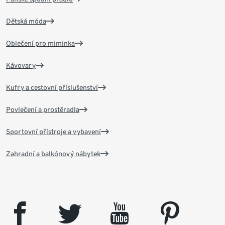
Dětská móda
Oblečení pro miminka
Kávovary
Kufry a cestovní příslušenství
Povlečení a prostěradla
Sportovní přístroje a vybavení
Zahradní a balkónový nábytek
facebook
twitter
youtube
pinterest