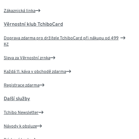
Zákaznická linka
Věrnostní klub TchiboCard
Doprava zdarma pro držitele TchiboCard při nákupu od 499
Kč
Sleva za Věrnostní zrnka
Každá 11. káva v obchodě zdarma
Registrace zdarma
Další služby
Tchibo Newsletter
Návody k obsluze