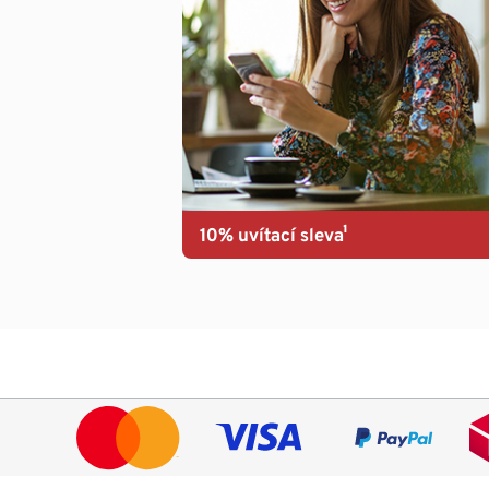
10% uvítací sleva¹