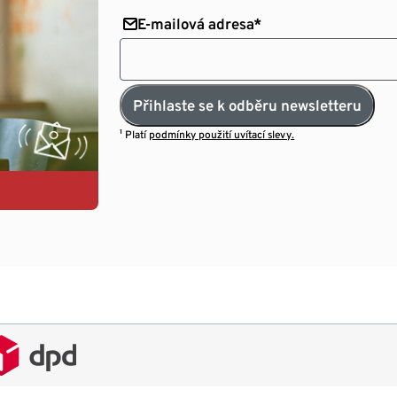
E-mailová adresa*
Přihlaste se k odběru newsletteru
¹ Platí
podmínky použití uvítací slevy.