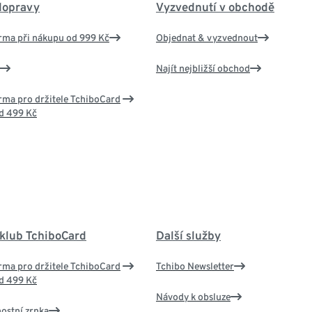
dopravy
Vyzvednutí v obchodě
rma při nákupu od 999 Kč
Objednat & vyzvednout
Najít nejbližší obchod
ma pro držitele TchiboCard
d 499 Kč
 klub TchiboCard
Další služby
ma pro držitele TchiboCard
Tchibo Newsletter
d 499 Kč
Návody k obsluze
nostní zrnka