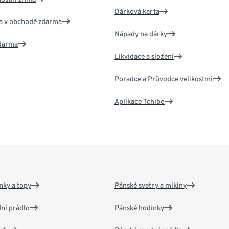
Dárková karta
va v obchodě zdarma
Nápady na dárky
zdarma
Likvidace a složení
Poradce a Průvodce velikostmi
Aplikace Tchibo
nky a topy
Pánské svetry a mikiny
ní prádlo
Pánské hodinky