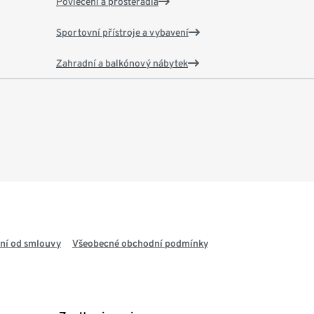
Povlečení a prostěradla
Sportovní přístroje a vybavení
Zahradní a balkónový nábytek
ní od smlouvy
Všeobecné obchodní podmínky