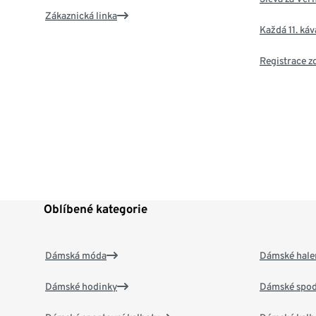
Zákaznická linka
Každá 11. ká
Registrace 
Oblíbené kategorie
Dámská móda
Dámské hale
Dámské hodinky
Dámské spod