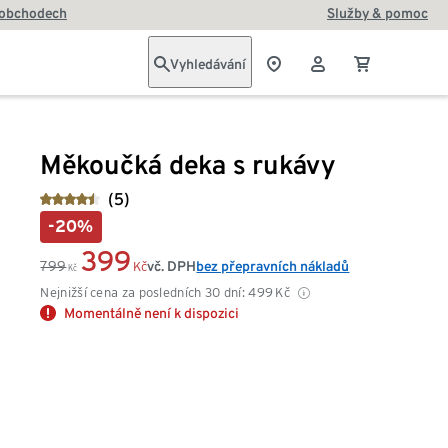
 obchodech
Služby & pomoc
Vyhledávání
Měkoučká deka s rukávy
(5)
-20%
399
799
vč. DPH
bez přepravních nákladů
Kč
Kč
Nejnižší cena za posledních 30 dní:
499
Kč
Momentálně není k dispozici