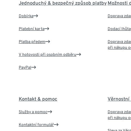
Jednoduchý & bezpečný způsob platby
Možnosti 
Dobírka
Doprava zda
Platební karta
Dodací lhůta
Platba předem
Doprava zdar
při nákupu o
V hotovosti při osobním odběru
PayPal
Kontakt & pomoc
Věrnostní
Služby a pomoc
Doprava zdar
při nákupu o
Kontaktní formulář
Sleva za Věr