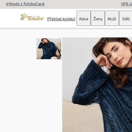
Výhody s TchiboCard
10% s
Přehled kolekcí
Káva
Ženy
Muži
Děti