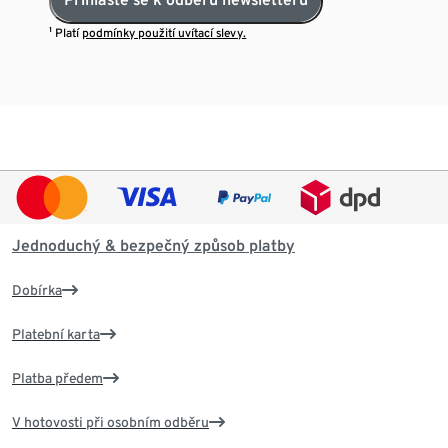
¹ Platí
podmínky použití uvítací slevy.
Jednoduchý & bezpečný způsob platby
Dobírka
Platební karta
Platba předem
V hotovosti při osobním odběru