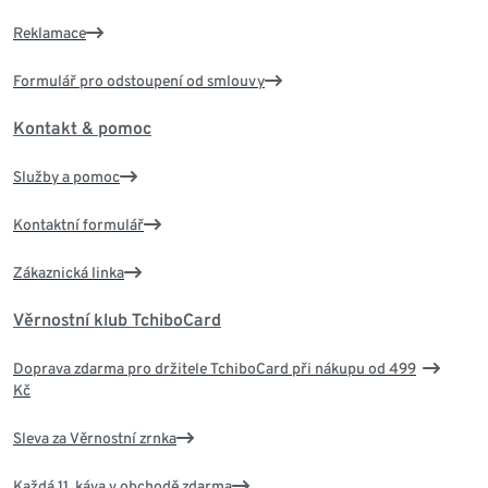
Reklamace
Formulář pro odstoupení od smlouvy
Kontakt & pomoc
Služby a pomoc
Kontaktní formulář
Zákaznická linka
Věrnostní klub TchiboCard
Doprava zdarma pro držitele TchiboCard při nákupu od 499
Kč
Sleva za Věrnostní zrnka
Každá 11. káva v obchodě zdarma