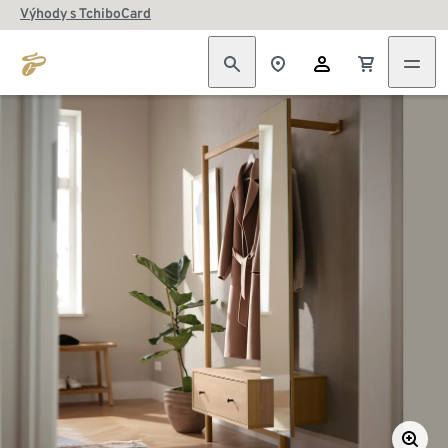
Výhody s TchiboCard