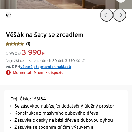
1/7
Věšák na šaty se zrcadlem
(1)
3 990
5 990
Kč
Kč
Nejnižší cena za posledních 30 dní:
3 990
Kč
vč. DPH
včetně přepravních nákladů
Momentálně není k dispozici
Obj. Číslo: 163184
Se zásuvkou nabízející dodatečný úložný prostor
Konstrukce z masivního dubového dřeva
Zásuvka z desky na bázi dřeva s dubovou dýhou
Zásuvka se spodním dílčím výsuvem a