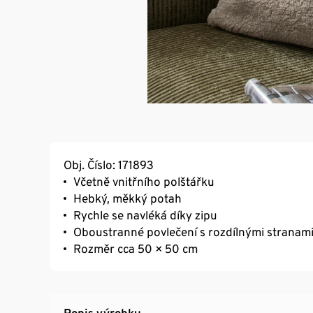
Obj. Číslo: 171893
Včetně vnitřního polštářku
Hebký, měkký potah
Rychle se navléká díky zipu
Oboustranné povlečení s rozdílnými stranam
Rozměr cca 50 × 50 cm
Popis výrobku