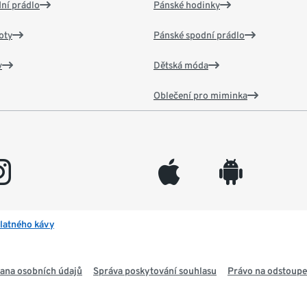
ní prádlo
Pánské hodinky
oty
Pánské spodní prádlo
v
Dětská móda
Oblečení pro miminka
gram
appleinc
android
latného kávy
ana osobních údajů
Správa poskytování souhlasu
Právo na odstoupe