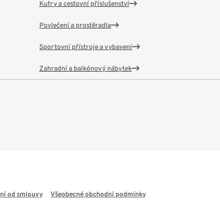
Kufry a cestovní příslušenství
Povlečení a prostěradla
Sportovní přístroje a vybavení
Zahradní a balkónový nábytek
ní od smlouvy
Všeobecné obchodní podmínky