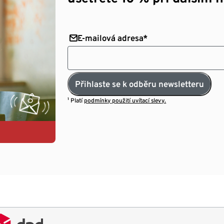
E-mailová adresa*
Přihlaste se k odběru newsletteru
¹ Platí
podmínky použití uvítací slevy.