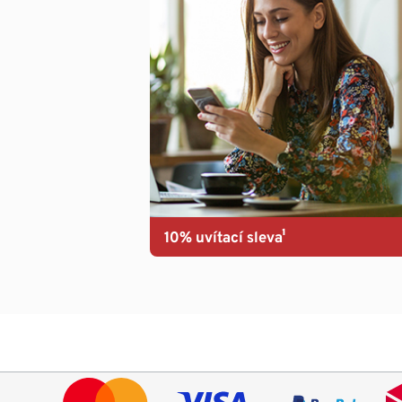
10% uvítací sleva¹