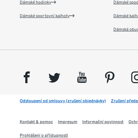
Dámské hodinky
Dámské spod
Dámské sportovní kalhoty
Dámské kalh
Dámská obu
facebook
twitter
youtube
pinterest
insta
Odstoupení od smlouvy (zrušení objednávky)
Zrušení předp
Kontakt & pomoc
Impresum
Informační povinnost
Ochr
Prohlášení o přístupnosti