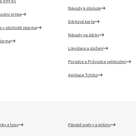
d 499 Kč
Návody k obsluze
nostní zrnka
Dárková karta
va v obchodě zdarma
Nápady na dárky
zdarma
Likvidace a složení
Poradce a Průvodce velikostmi
Aplikace Tchibo
nky a topy
Pánské svetry a mikiny