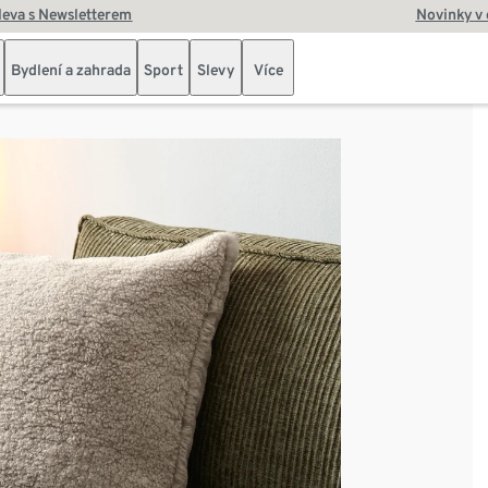
leva s Newsletterem
Novinky v
Bydlení a zahrada
Sport
Slevy
Více