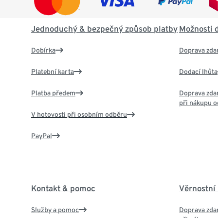
Jednoduchý & bezpečný způsob platby
Možnosti 
Dobírka
Doprava zda
Platební karta
Dodací lhůta
Platba předem
Doprava zdar
při nákupu o
V hotovosti při osobním odběru
PayPal
Kontakt & pomoc
Věrnostní
Služby a pomoc
Doprava zdar