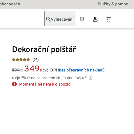
 obchodech
Služby & pomoc
Vyhledávání
Dekorační polštář
(2)
349
599
vč. DPH
bez přepravních nákladů
Kč
Kč
Nejnižší cena za posledních 30 dní:
349
Kč
Momentálně není k dispozici