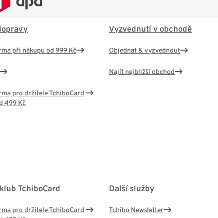
dopravy
Vyzvednutí v obchodě
rma při nákupu od 999 Kč
Objednat & vyzvednout
Najít nejbližší obchod
ma pro držitele TchiboCard
d 499 Kč
 klub TchiboCard
Další služby
ma pro držitele TchiboCard
Tchibo Newsletter