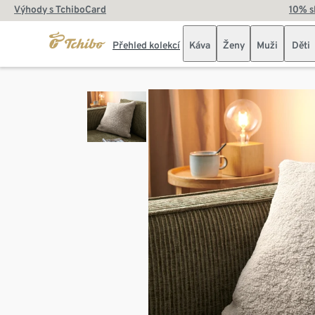
Výhody s TchiboCard
10% s
Přehled kolekcí
Káva
Ženy
Muži
Děti