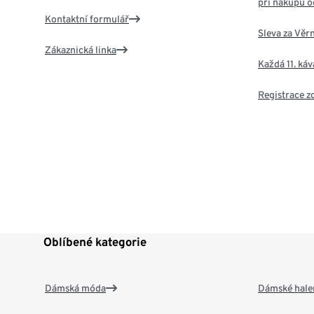
při nákupu o
Kontaktní formulář
Sleva za Věr
Zákaznická linka
Každá 11. ká
Registrace 
Oblíbené kategorie
Dámská móda
Dámské hale