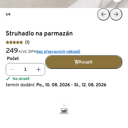
1/4
Struhadlo na parmazán
(1)
249
vč. DPH
bez přepravních nákladů
Kč
Počet
Koupit
Na skladě
termín dodání:
Po., 10. 08. 2026 - St., 12. 08. 2026