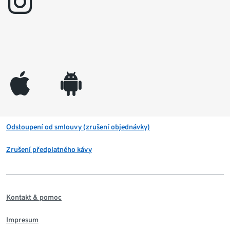
instagram
appleinc
android
Odstoupení od smlouvy (zrušení objednávky)
Zrušení předplatného kávy
Kontakt & pomoc
Impresum