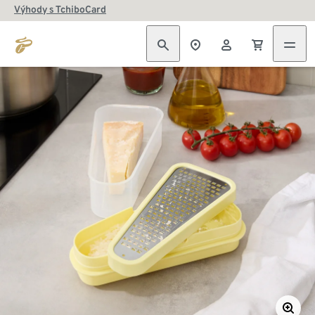
Výhody s TchiboCard