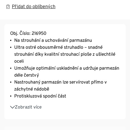
Přidat do oblíbených
Obj. Číslo: 216950
Na strouhání a uchovávání parmazánu
Ultra ostré obousměrné struhadlo – snadné
strouhání díky kvalitní strouhací ploše z ušlechtilé
oceli
Umožňuje optimální uskladnění a udržuje parmezán
déle čerstvý
Nastrouhaný parmazán lze servírovat přímo v
záchytné nádobě
Protiskluzová spodní část
Lze mýt v myčce nádobí
Zobrazit více