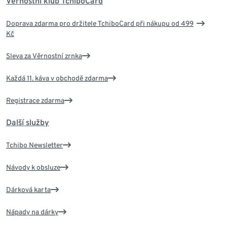
Věrnostní klub TchiboCard
Doprava zdarma pro držitele TchiboCard při nákupu od 499
Kč
Sleva za Věrnostní zrnka
Každá 11. káva v obchodě zdarma
Registrace zdarma
Další služby
Tchibo Newsletter
Návody k obsluze
Dárková karta
Nápady na dárky