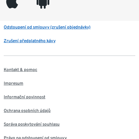
appleinc
android
Odstoupení od smlouvy (zrušení objednávky)
Zrušení předplatného kávy
Kontakt & pomoc
Impresum
Informační povinnost
Ochrana osobních údajů
Správa poskytování souhlasu
Právo na odstoupení od smlouvy