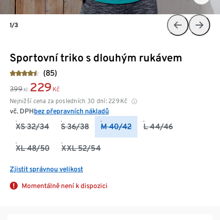
1/3
Sportovní triko s dlouhým rukávem
(85)
229
399
Kč
Kč
Nejnižší cena za posledních 30 dní:
229
Kč
vč. DPH
bez přepravních nákladů
XS 32/34
S 36/38
M 40/42
L 44/46
XL 48/50
XXL 52/54
Zjistit správnou velikost
Momentálně není k dispozici