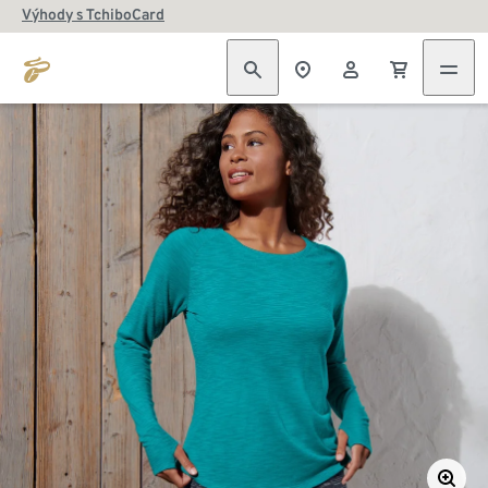
Výhody s TchiboCard