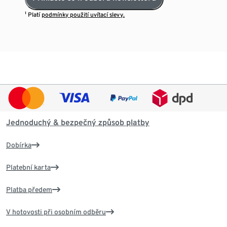
¹ Platí
podmínky použití uvítací slevy.
Jednoduchý & bezpečný způsob platby
Dobírka
Platební karta
Platba předem
V hotovosti při osobním odběru