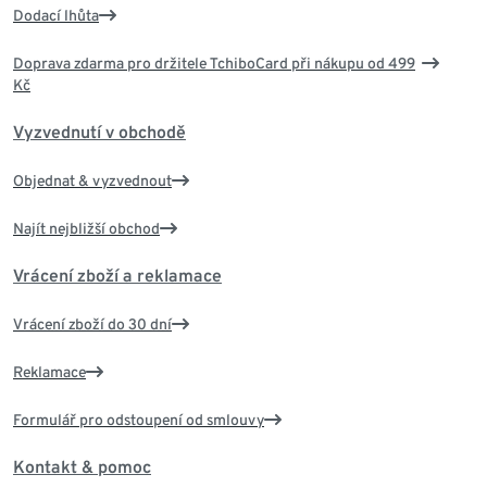
Dodací lhůta
Doprava zdarma pro držitele TchiboCard při nákupu od 499
Kč
Vyzvednutí v obchodě
Objednat & vyzvednout
Najít nejbližší obchod
Vrácení zboží a reklamace
Vrácení zboží do 30 dní
Reklamace
Formulář pro odstoupení od smlouvy
Kontakt & pomoc