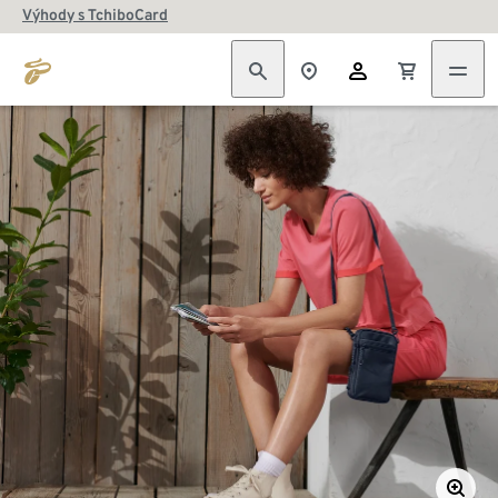
Výhody s TchiboCard