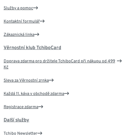
Služby a pomoc
Kontaktní formulář
Zákaznická linka
Věrnostní klub TchiboCard
Doprava zdarma pro držitele TchiboCard při nákupu od 499
Kč
Sleva za Věrnostní zrnka
Každá 11. káva v obchodě zdarma
Registrace zdarma
Další služby
Tchibo Newsletter