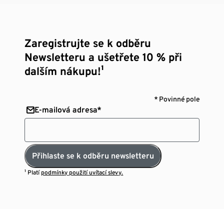
Zaregistrujte se k odběru
Newsletteru a ušetřete 10 % při
dalším nákupu!¹
* Povinné pole
E-mailová adresa*
Přihlaste se k odběru newsletteru
¹ Platí
podmínky použití uvítací slevy.