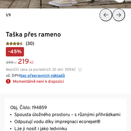
1/5
Taška přes rameno
(30)
-45%
219
399
Kč
Kč
Nejnižší cena za posledních 30 dní:
399
Kč
vč. DPH
bez přepravních nákladů
Momentálně není k dispozici
Obj. Číslo: 194859
Spousta úložného prostoru – s různými přihrádkami
Odpuzují vodu díky impregnaci ecorepel®
Lze ji nosit i jako ledvinku