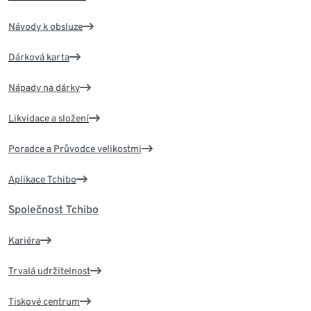
Návody k obsluze
Dárková karta
Nápady na dárky
Likvidace a složení
Poradce a Průvodce velikostmi
Aplikace Tchibo
Společnost Tchibo
Kariéra
Trvalá udržitelnost
Tiskové centrum