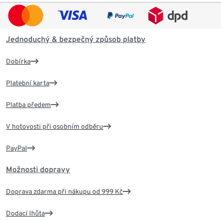
Jednoduchý & bezpečný způsob platby
Dobírka
Platební karta
Platba předem
V hotovosti při osobním odběru
PayPal
Možnosti dopravy
Doprava zdarma při nákupu od 999 Kč
Dodací lhůta