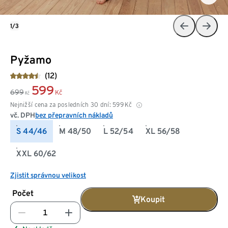
1/3
Pyžamo
(12)
599
699
Kč
Kč
Nejnižší cena za posledních 30 dní:
599
Kč
vč. DPH
bez přepravních nákladů
S 44/46
M 48/50
L 52/54
XL 56/58
XXL 60/62
Zjistit správnou velikost
Počet
Koupit