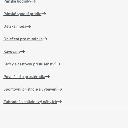
Pánské hodinky
Pánské spodní prádlo
Dětská móda
Oblečení pro miminka
Kávovary
Kufry a cestovní příslušenství
Povlečení a prostěradla
Sportovní přístroje a vybavení
Zahradní a balkónový nábytek