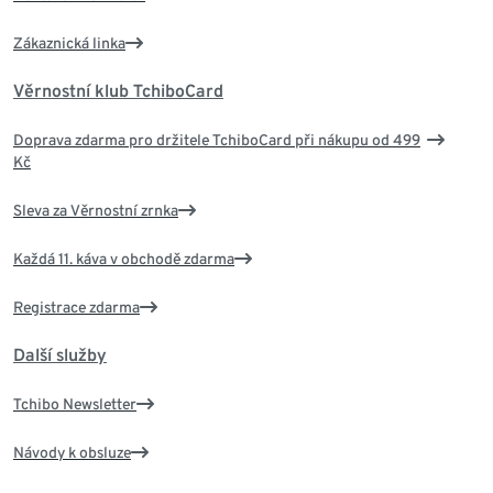
Zákaznická linka
Věrnostní klub TchiboCard
Doprava zdarma pro držitele TchiboCard při nákupu od 499
Kč
Sleva za Věrnostní zrnka
Každá 11. káva v obchodě zdarma
Registrace zdarma
Další služby
Tchibo Newsletter
Návody k obsluze