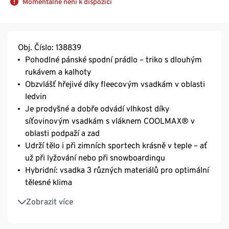
Momentálně není k dispozici
Obj. Číslo: 138839
Pohodlné pánské spodní prádlo – triko s dlouhým
rukávem a kalhoty
Obzvlášť hřejivé díky fleecovým vsadkám v oblasti
ledvin
Je prodyšné a dobře odvádí vlhkost díky
síťovinovým vsadkám s vláknem COOLMAX® v
oblasti podpaží a zad
Udrží tělo i při zimních sportech krásně v teple – ať
už při lyžování nebo při snowboardingu
Hybridní: vsadka 3 různých materiálů pro optimální
tělesné klima
S elastanem: dobře drží tvar, perfektně sedí, a
Zobrazit více
přitom poskytuje úplnou volnost pohybu
Extra ploché švy