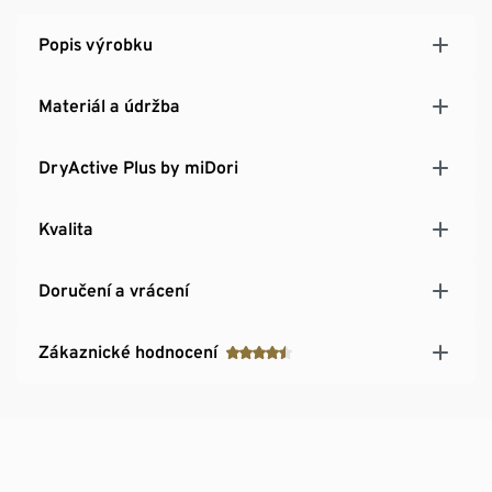
Fleecové vsadky
Lehce zdrsněná vnitřní strana: dobře udržuje teplo
Popis výrobku
Materiál a údržba
DryActive Plus by miDori
Kvalita
Doručení a vrácení
Zákaznické hodnocení