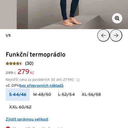
1/5
Funkční termoprádlo
(30)
279
299
Kč
Kč
Nejnižší cena za posledních 30 dní:
279
Kč
vč. DPH
bez přepravních nákladů
S 44/46
M 48/50
L 52/54
XL 56/58
XXL 60/62
Zjistit správnou velikost