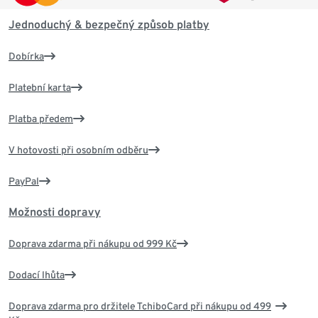
Jednoduchý & bezpečný způsob platby
Dobírka
Platební karta
Platba předem
V hotovosti při osobním odběru
PayPal
Možnosti dopravy
Doprava zdarma při nákupu od 999 Kč
Dodací lhůta
Doprava zdarma pro držitele TchiboCard při nákupu od 499