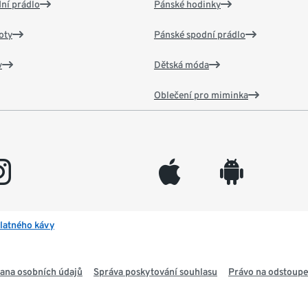
ní prádlo
Pánské hodinky
oty
Pánské spodní prádlo
v
Dětská móda
Oblečení pro miminka
gram
appleinc
android
latného kávy
ana osobních údajů
Správa poskytování souhlasu
Právo na odstoupe