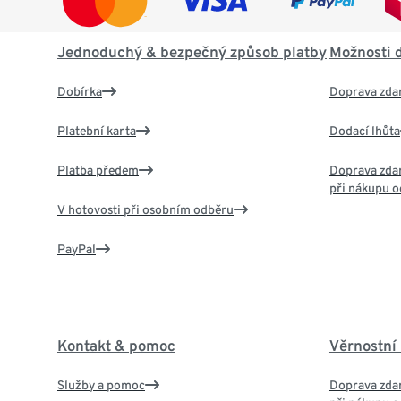
Jednoduchý & bezpečný způsob platby
Možnosti 
Dobírka
Doprava zda
Platební karta
Dodací lhůta
Platba předem
Doprava zdar
při nákupu o
V hotovosti při osobním odběru
PayPal
Kontakt & pomoc
Věrnostní
Služby a pomoc
Doprava zdar