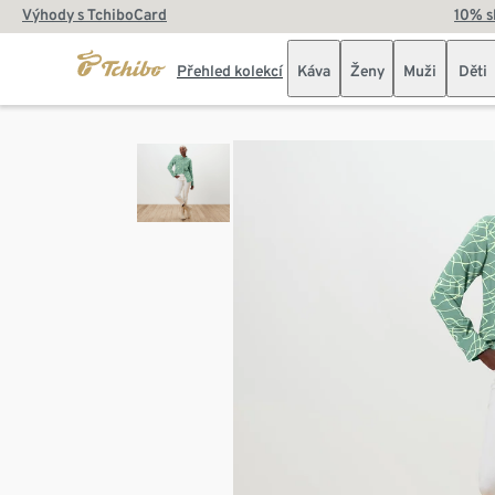
Výhody s TchiboCard
10% s
Přehled kolekcí
Káva
Ženy
Muži
Děti