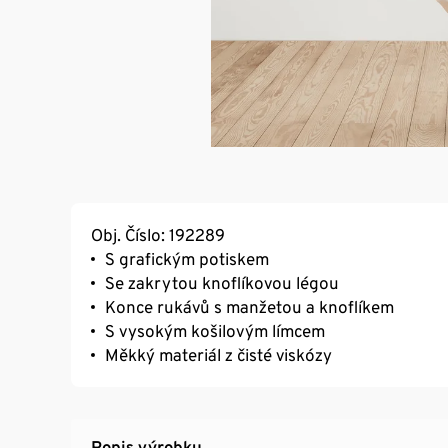
Obj. Číslo: 192289
S grafickým potiskem
Se zakrytou knoflíkovou légou
Konce rukávů s manžetou a knoflíkem
S vysokým košilovým límcem
Měkký materiál z čisté viskózy
Popis výrobku