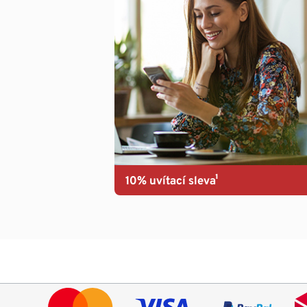
10% uvítací sleva¹