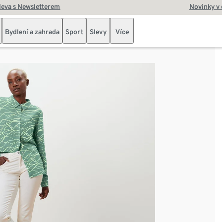
leva s Newsletterem
Novinky v
Bydlení a zahrada
Sport
Slevy
Více