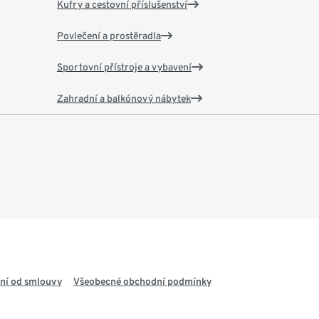
Kufry a cestovní příslušenství
Povlečení a prostěradla
Sportovní přístroje a vybavení
Zahradní a balkónový nábytek
ní od smlouvy
Všeobecné obchodní podmínky