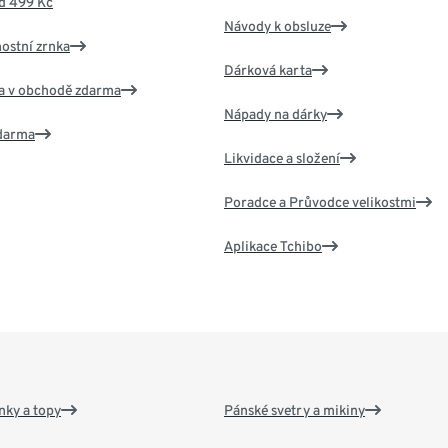
d 499 Kč
Návody k obsluze
nostní zrnka
Dárková karta
va v obchodě zdarma
Nápady na dárky
zdarma
Likvidace a složení
Poradce a Průvodce velikostmi
Aplikace Tchibo
nky a topy
Pánské svetry a mikiny