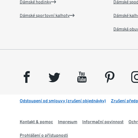
Dámské hodinky
Dámské spod
Dámské sportovní kalhoty
Dámské kalh
Dámská obu
facebook
twitter
youtube
pinterest
insta
Odstoupení od smlouvy (zrušení objednávky)
Zrušení předp
Kontakt & pomoc
Impresum
Informační povinnost
Ochr
Prohlášení o přístupnosti