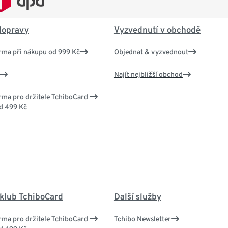
dopravy
Vyzvednutí v obchodě
rma při nákupu od 999 Kč
Objednat & vyzvednout
Najít nejbližší obchod
ma pro držitele TchiboCard
d 499 Kč
 klub TchiboCard
Další služby
ma pro držitele TchiboCard
Tchibo Newsletter