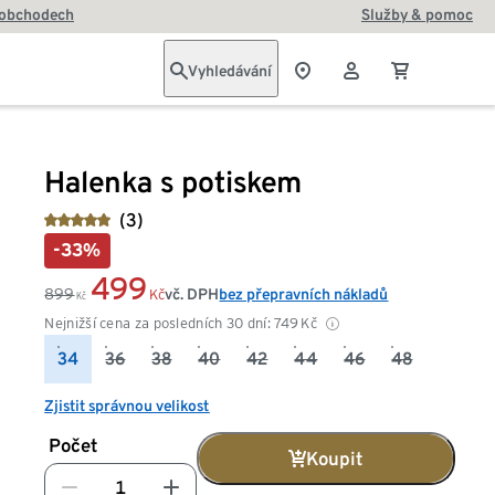
 obchodech
Služby & pomoc
Vyhledávání
Halenka s potiskem
(3)
-33%
499
899
vč. DPH
bez přepravních nákladů
Kč
Kč
Nejnižší cena za posledních 30 dní:
749
Kč
34
36
38
40
42
44
46
48
Zjistit správnou velikost
Počet
Koupit