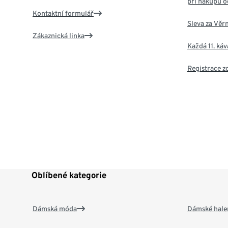
při nákupu o
Kontaktní formulář
Sleva za Věr
Zákaznická linka
Každá 11. ká
Registrace 
Oblíbené kategorie
Dámská móda
Dámské hale