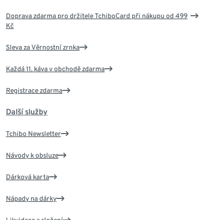
Doprava zdarma pro držitele TchiboCard při nákupu od 499
Kč
Sleva za Věrnostní zrnka
Každá 11. káva v obchodě zdarma
Registrace zdarma
Další služby
Tchibo Newsletter
Návody k obsluze
Dárková karta
Nápady na dárky