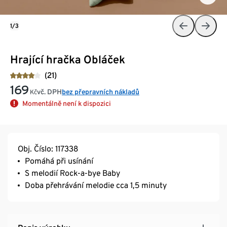
1/3
Hrající hračka Obláček
(21)
169
vč. DPH
bez přepravních nákladů
Kč
Momentálně není k dispozici
Obj. Číslo: 117338
Pomáhá při usínání
S melodií Rock-a-bye Baby
Doba přehrávání melodie cca 1,5 minuty