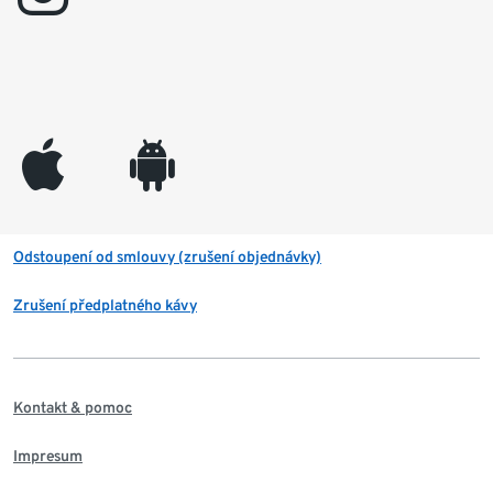
appleinc
android
Odstoupení od smlouvy (zrušení objednávky)
Zrušení předplatného kávy
Kontakt & pomoc
Impresum