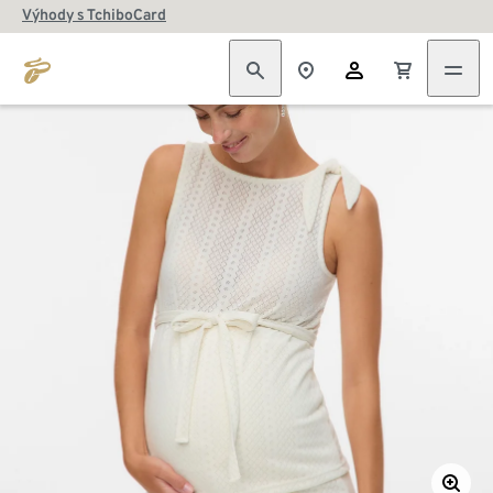
Výhody s TchiboCard