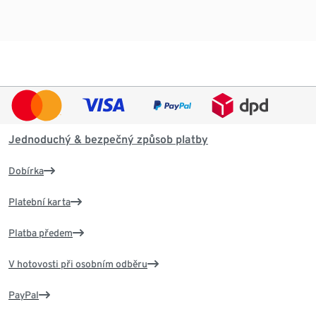
Jednoduchý & bezpečný způsob platby
Dobírka
Platební karta
Platba předem
V hotovosti při osobním odběru
PayPal