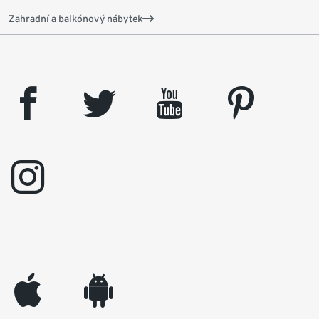
Zahradní a balkónový nábytek
facebook
twitter
youtube
pinterest
instagram
appleinc
android