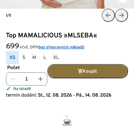
1/5
Top MAMALICIOUS »MLSEBA«
699
vč. DPH
bez přepravních nákladů
Kč
XS
S
M
L
XL
Počet
Koupit
Na skladě
termín dodání:
St., 12. 08. 2026 - Pá., 14. 08. 2026