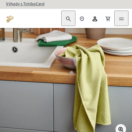
Výhody s TchiboCard