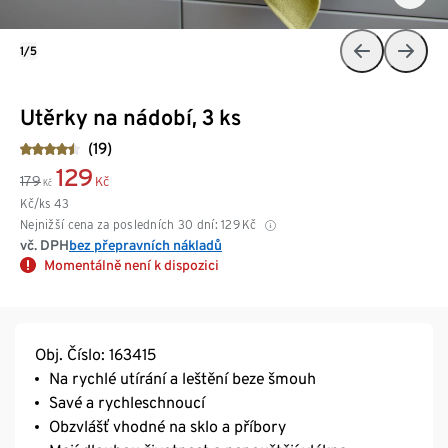
1/5
Utěrky na nádobí, 3 ks
(19)
129
179
Kč
Kč
Kč/ks
43
Nejnižší cena za posledních 30 dní:
129
Kč
vč. DPH
bez přepravních nákladů
Momentálně není k dispozici
Obj. Číslo: 163415
Na rychlé utírání a leštění beze šmouh
Savé a rychleschnoucí
Obzvlášť vhodné na sklo a příbory