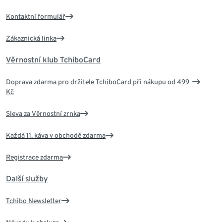
Kontaktní formulář
Zákaznická linka
Věrnostní klub TchiboCard
Doprava zdarma pro držitele TchiboCard při nákupu od 499
Kč
Sleva za Věrnostní zrnka
Každá 11. káva v obchodě zdarma
Registrace zdarma
Další služby
Tchibo Newsletter