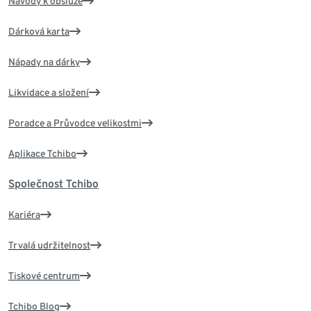
Návody k obsluze
Dárková karta
Nápady na dárky
Likvidace a složení
Poradce a Průvodce velikostmi
Aplikace Tchibo
Společnost Tchibo
Kariéra
Trvalá udržitelnost
Tiskové centrum
Tchibo Blog