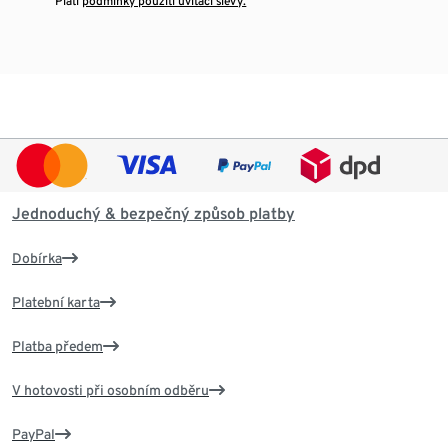
¹ Platí
podmínky použití uvítací slevy.
Jednoduchý & bezpečný způsob platby
Dobírka
Platební karta
Platba předem
V hotovosti při osobním odběru
PayPal