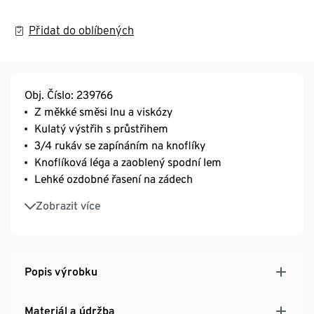
Přidat do oblíbených
Obj. Číslo: 239766
Z měkké směsi lnu a viskózy
Kulatý výstřih s průstřihem
3/4 rukáv se zapínáním na knoflíky
Knoflíková léga a zaoblený spodní lem
Lehké ozdobné řasení na zádech
Jelikož se jedná o oděv značky Cecil, velikosti se liší
Zobrazit více
od velikostí Tchibo. Následující doporučení týkající
se velikosti vám pomůže vybrat správnou velikost:
Velikost Cecil S = 36, 38, 36/38
Popis výrobku
Velikost Cecil M = 40, 42, 40/42
Velikost Cecil L = 44
Materiál a údržba