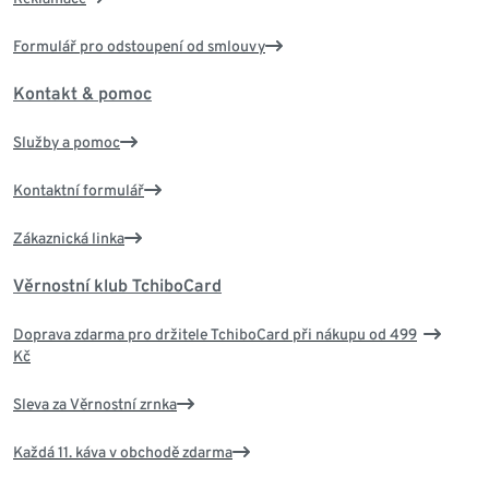
Formulář pro odstoupení od smlouvy
Kontakt & pomoc
Služby a pomoc
Kontaktní formulář
Zákaznická linka
Věrnostní klub TchiboCard
Doprava zdarma pro držitele TchiboCard při nákupu od 499
Kč
Sleva za Věrnostní zrnka
Každá 11. káva v obchodě zdarma