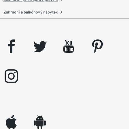
Zahradní a balkónový nábytek
facebook
twitter
youtube
pinterest
instagram
appleinc
android