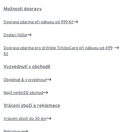
Možnosti dopravy
Doprava zdarma při nákupu od 999 Kč
Dodací lhůta
Doprava zdarma pro držitele TchiboCard při nákupu od 499
Kč
Vyzvednutí v obchodě
Objednat & vyzvednout
Najít nejbližší obchod
Vrácení zboží a reklamace
Vrácení zboží do 30 dní
Reklamace