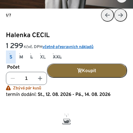
1/7
Halenka CECIL
1 299
vč. DPH
včetně přepravních nákladů
Kč
S
M
L
XL
XXL
Počet
Koupit
Zbývá pár kusů
termín dodání:
St., 12. 08. 2026 - Pá., 14. 08. 2026