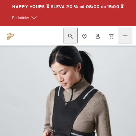
HAPPY HOURS ⏳ SLEVA 20 % od 08:00 do 15:00 ⏳
Podmínky