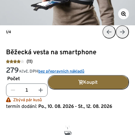
1/4
Běžecká vesta na smartphone
(11)
279
vč. DPH
bez přepravních nákladů
Kč
Počet
Koupit
Zbývá pár kusů
termín dodání:
Po., 10. 08. 2026 - St., 12. 08. 2026