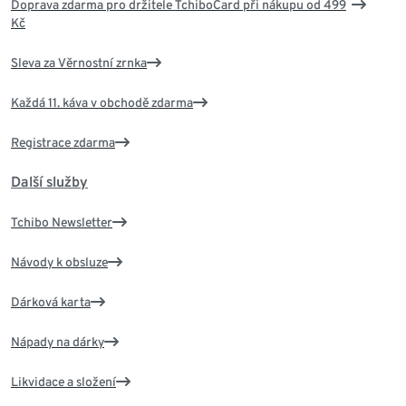
Doprava zdarma pro držitele TchiboCard při nákupu od 499
Kč
Sleva za Věrnostní zrnka
Každá 11. káva v obchodě zdarma
Registrace zdarma
Další služby
Tchibo Newsletter
Návody k obsluze
Dárková karta
Nápady na dárky
Likvidace a složení