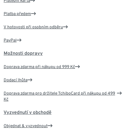
Platební karta
Platba předem
V hotovosti při osobním odběru
PayPal
Možnosti dopravy
Doprava zdarma při nákupu od 999 Kč
Dodací lhůta
Doprava zdarma pro držitele TchiboCard při nákupu od 499
Kč
Vyzvednutí v obchodě
Objednat & vyzvednout