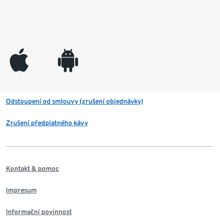
appleinc
android
Odstoupení od smlouvy (zrušení objednávky)
Zrušení předplatného kávy
Kontakt & pomoc
Impresum
Informační povinnost