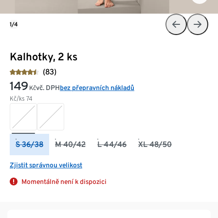
1/4
Kalhotky, 2 ks
(83)
149
vč. DPH
bez přepravních nákladů
Kč
Kč/ks
74
S 36/38
M 40/42
L 44/46
XL 48/50
Zjistit správnou velikost
Momentálně není k dispozici