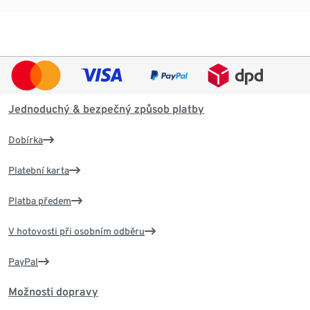
Jednoduchý & bezpečný způsob platby
Dobírka
Platební karta
Platba předem
V hotovosti při osobním odběru
PayPal
Možnosti dopravy