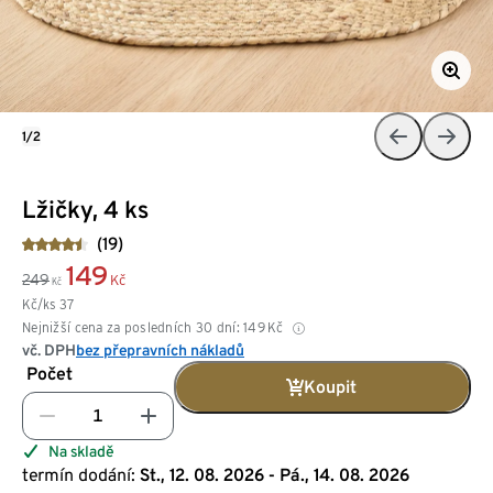
1/2
Lžičky, 4 ks
(19)
149
249
Kč
Kč
Kč/ks
37
Nejnižší cena za posledních 30 dní:
149
Kč
vč. DPH
bez přepravních nákladů
Počet
Koupit
Na skladě
termín dodání:
St., 12. 08. 2026 - Pá., 14. 08. 2026