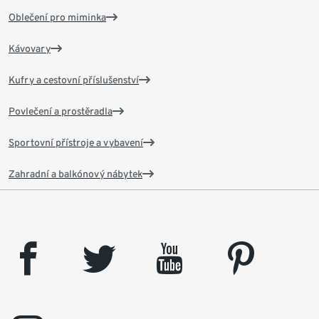
Oblečení pro miminka
Kávovary
Kufry a cestovní příslušenství
Povlečení a prostěradla
Sportovní přístroje a vybavení
Zahradní a balkónový nábytek
facebook
twitter
youtube
pinterest