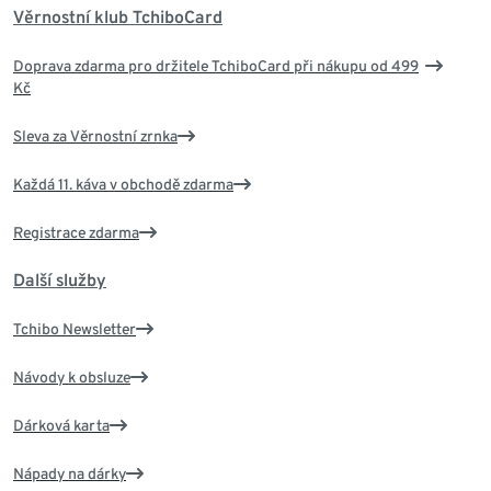
Věrnostní klub TchiboCard
Doprava zdarma pro držitele TchiboCard při nákupu od 499
Kč
Sleva za Věrnostní zrnka
Každá 11. káva v obchodě zdarma
Registrace zdarma
Další služby
Tchibo Newsletter
Návody k obsluze
Dárková karta
Nápady na dárky