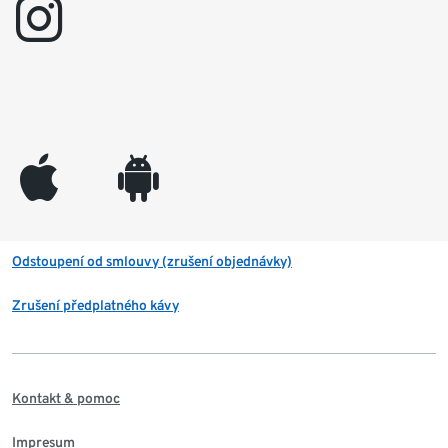
instagram
appleinc
android
Odstoupení od smlouvy (zrušení objednávky)
Zrušení předplatného kávy
Kontakt & pomoc
Impresum