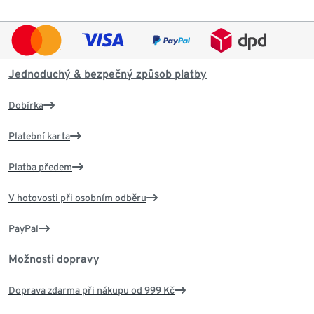
Jednoduchý & bezpečný způsob platby
Dobírka
Platební karta
Platba předem
V hotovosti při osobním odběru
PayPal
Možnosti dopravy
Doprava zdarma při nákupu od 999 Kč