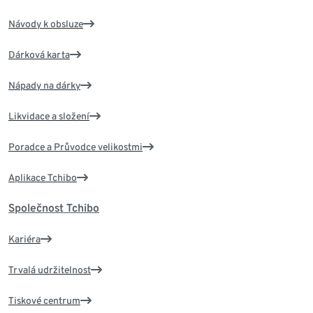
Návody k obsluze
Dárková karta
Nápady na dárky
Likvidace a složení
Poradce a Průvodce velikostmi
Aplikace Tchibo
Společnost Tchibo
Kariéra
Trvalá udržitelnost
Tiskové centrum