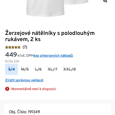
Žerzejové nátělníky s polodlouhým
rukávem, 2 ks
(7)
449
vč. DPH
bez přepravních nákladů
Kč
Kč/ks
224
S/4
M/5
L/6
XL/7
XXL/8
Zjistit správnou velikost
Momentálně není k dispozici
Obj. Číslo: 191349