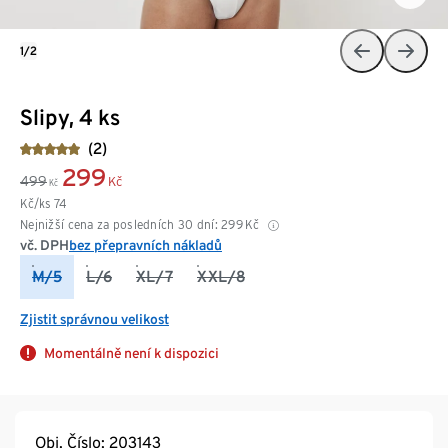
1/2
Slipy, 4 ks
(2)
299
499
Kč
Kč
Kč/ks
74
Nejnižší cena za posledních 30 dní:
299
Kč
vč. DPH
bez přepravních nákladů
M/5
L/6
XL/7
XXL/8
Zjistit správnou velikost
Momentálně není k dispozici
Obj. Číslo: 203143