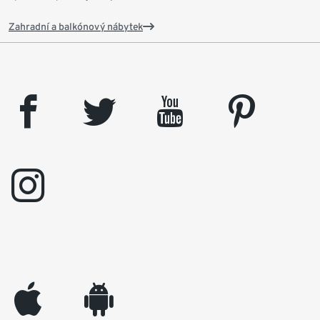
Zahradní a balkónový nábytek
facebook
twitter
youtube
pinterest
instagram
appleinc
android